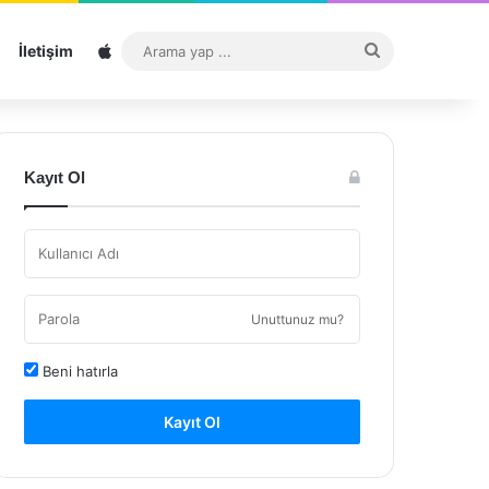
Sitemap
Arama
İletişim
yap
...
Kayıt Ol
Unuttunuz mu?
Beni hatırla
Kayıt Ol