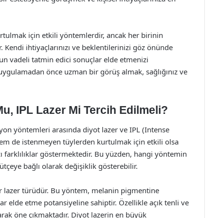
tulmak için etkili yöntemlerdir, ancak her birinin
. Kendi ihtiyaçlarınızı ve beklentilerinizi göz önünde
n vadeli tatmin edici sonuçlar elde etmenizi
e uygulamadan önce uzman bir görüş almak, sağlığınız ve
u, IPL Lazer Mi Tercih Edilmeli?
syon yöntemleri arasında diyot lazer ve IPL (Intense
tem de istenmeyen tüylerden kurtulmak için etkili olsa
ı farklılıklar göstermektedir. Bu yüzden, hangi yöntemin
 bütçeye bağlı olarak değişiklik gösterebilir.
 bir lazer türüdür. Bu yöntem, melanin pigmentine
ar elde etme potansiyeline sahiptir. Özellikle açık tenli ve
olarak öne çıkmaktadır. Diyot lazerin en büyük