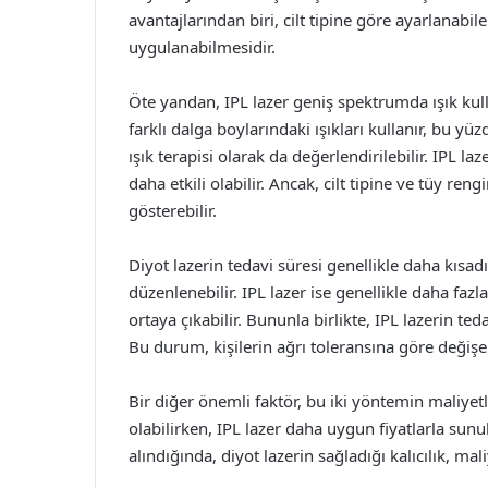
avantajlarından biri, cilt tipine göre ayarlanabi
uygulanabilmesidir.
Öte yandan, IPL lazer geniş spektrumda ışık kull
farklı dalga boylarındaki ışıkları kullanır, bu y
ışık terapisi olarak da değerlendirilebilir. IPL laz
daha etkili olabilir. Ancak, cilt tipine ve tüy ren
gösterebilir.
Diyot lazerin tedavi süresi genellikle daha kısad
düzenlenebilir. IPL lazer ise genellikle daha faz
ortaya çıkabilir. Bununla birlikte, IPL lazerin teda
Bu durum, kişilerin ağrı toleransına göre değişeb
Bir diğer önemli faktör, bu iki yöntemin maliyetl
olabilirken, IPL lazer daha uygun fiyatlarla sun
alındığında, diyot lazerin sağladığı kalıcılık, mal