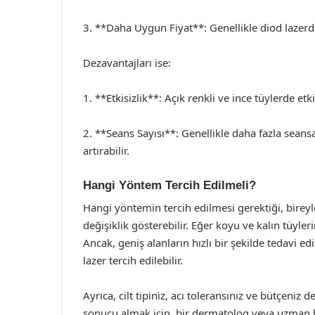
3. **Daha Uygun Fiyat**: Genellikle diod lazer
Dezavantajları ise:
1. **Etkisizlik**: Açık renkli ve ince tüylerde etkisi
2. **Seans Sayısı**: Genellikle daha fazla seans
artırabilir.
Hangi Yöntem Tercih Edilmeli?
Hangi yöntemin tercih edilmesi gerektiği, bireyler
değişiklik gösterebilir. Eğer koyu ve kalın tüyleri
Ancak, geniş alanların hızlı bir şekilde tedavi ed
lazer tercih edilebilir.
Ayrıca, cilt tipiniz, acı toleransınız ve bütçeniz
sonucu almak için, bir dermatolog veya uzman bi