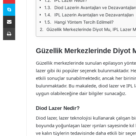
IPL Lazer Nedir?
Skype
Diod Lazerin Avantajları ve Dezavantajlar
IPL Lazerin Avantajları ve Dezavantajları
E-Posta ile paylaş
Hangi Yöntem Tercih Edilmeli?
Yazdır
Güzellik Merkezlerinde Diyot Mu, IPL Lazer Mi
Güzellik Merkezlerinde Diyot M
Güzellik merkezlerinde sunulan epilasyon yöntem
lazer gibi iki popüler seçenek bulunmaktadır. H
etkili sonuçlar sunabilmektedir, ancak her birin
bulunmaktadır. Bu makalede, diod lazer ve IPL l
uygun olabileceğine dair bilgiler sunacağız.
Diod Lazer Nedir?
Diod lazer, lazer teknolojisi kullanarak çalışan b
boyunda yoğunlaşan lazer ışınları sayesinde kıl 
ve kalın tüylerin tedavisinde daha etkili bir seçe