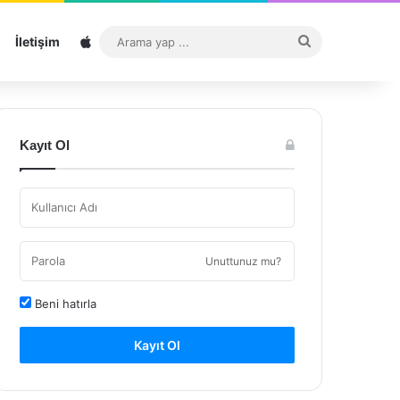
Sitemap
Arama
İletişim
yap
...
Kayıt Ol
Unuttunuz mu?
Beni hatırla
Kayıt Ol