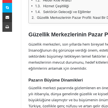
Hedef Kitle Analizi
Skype
Hizmet Çeşitliliği
Sektörün Geleceği ve Eğilimler
E-Posta ile paylaş
Güzellik Merkezlerinin Pazar Profili: Nasıl Bi
Yazdır
Güzellik Merkezlerinin Pazar P
Güzellik merkezleri, son yıllarda hem bireysel h
İnsanoğlunun dış görünüşe verdiği önem, estetik
sektördeki büyümeyi tetikleyen temel faktörler ar
merkezlerinin mevcut durumunu, hedef kitlelerini
eğilimlerini anlamak için önemlidir.
Pazarın Büyüme Dinamikleri
Güzellik merkezi pazarında gözlemlenen en önem
yılı itibarıyla, dünya genelinde güzellik ve kişis
büyüklüğüne ulaşmıştır ve bu büyümenin önümü
Türkiye, özellikle genç nüfusu ve artan gelir dü