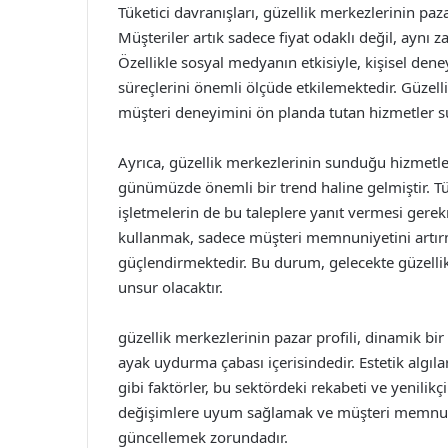
Tüketici davranışları, güzellik merkezlerinin paza
Müşteriler artık sadece fiyat odaklı değil, ayn
Özellikle sosyal medyanın etkisiyle, kişisel dene
süreçlerini önemli ölçüde etkilemektedir. Güze
müşteri deneyimini ön planda tutan hizmetler 
Ayrıca, güzellik merkezlerinin sunduğu hizmetler
günümüzde önemli bir trend haline gelmiştir. Tük
işletmelerin de bu taleplere yanıt vermesi gerek
kullanmak, sadece müşteri memnuniyetini artır
güçlendirmektedir. Bu durum, gelecekte güzellik 
unsur olacaktır.
güzellik merkezlerinin pazar profili, dinamik bir
ayak uydurma çabası içerisindedir. Estetik algıla
gibi faktörler, bu sektördeki rekabeti ve yenilikç
değişimlere uyum sağlamak ve müşteri memnuniye
güncellemek zorundadır.