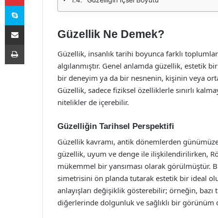
Skype
E-Posta ile paylaş
Güzellik Ne Demek?
Yazdır
Güzellik, insanlık tarihi boyunca farklı toplumlar
algılanmıştır. Genel anlamda güzellik, estetik bi
bir deneyim ya da bir nesnenin, kişinin veya orta
Güzellik, sadece fiziksel özelliklerle sınırlı kalm
nitelikler de içerebilir.
Güzelliğin Tarihsel Perspektifi
Güzellik kavramı, antik dönemlerden günümüze k
güzellik, uyum ve denge ile ilişkilendirilirken,
mükemmel bir yansıması olarak görülmüştür. Bu
simetrisini ön planda tutarak estetik bir ideal o
anlayışları değişiklik gösterebilir; örneğin, bazı
diğerlerinde dolgunluk ve sağlıklı bir görünüm d