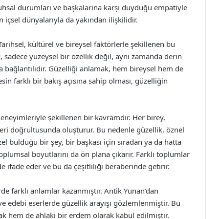
n ruhsal durumları ve başkalarına karşı duyduğu empatiyle
n içsel dünyalarıyla da yakından ilişkilidir.
arihsel, kültürel ve bireysel faktörlerle şekillenen bu
k, sadece yüzeysel bir özellik değil, aynı zamanda derin
a bağlantılıdır. Güzelliği anlamak, hem bireysel hem de
in farklı bir bakış açısına sahip olması, güzelliğin
 deneyimleriyle şekillenen bir kavramdır. Her birey,
eri doğrultusunda oluşturur. Bu nedenle güzellik, öznel
zel bulduğu bir şey, bir başkası için sıradan ya da hatta
toplumsal boyutlarını da ön plana çıkarır. Farklı toplumlar
de ifade eder ve bu da çeşitliliği beraberinde getirir.
rde farklı anlamlar kazanmıştır. Antik Yunan’dan
e edebi eserlerde güzellik arayışı gözlemlenmiştir. Bu
ak hem de ahlaki bir erdem olarak kabul edilmiştir.