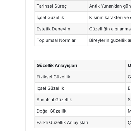
Tarihsel Süreç
Antik Yunan’dan gün
İçsel Güzellik
Kişinin karakteri ve
Estetik Deneyim
Güzelliğin algılanma
Toplumsal Normlar
Bireylerin güzellik a
Güzellik Anlayışları
Ö
Fiziksel Güzellik
G
İçsel Güzellik
E
Sanatsal Güzellik
S
Doğal Güzellik
M
Farklı Güzellik Anlayışları
Ç