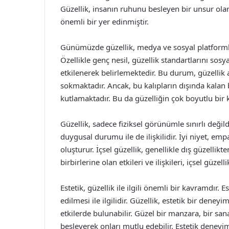
Güzellik, insanın ruhunu besleyen bir unsur ola
önemli bir yer edinmiştir.
Günümüzde güzellik, medya ve sosyal platformlar 
Özellikle genç nesil, güzellik standartlarını 
etkilenerek belirlemektedir. Bu durum, güzellik a
sokmaktadır. Ancak, bu kalıpların dışında kalan b
kutlamaktadır. Bu da güzelliğin çok boyutlu bi
Güzellik, sadece fiziksel görünümle sınırlı değildi
duygusal durumu ile de ilişkilidir. İyi niyet, empa
oluşturur. İçsel güzellik, genellikle dış güzellikt
birbirlerine olan etkileri ve ilişkileri, içsel güzell
Estetik, güzellik ile ilgili önemli bir kavramdır.
edilmesi ile ilgilidir. Güzellik, estetik bir den
etkilerde bulunabilir. Güzel bir manzara, bir san
besleyerek onları mutlu edebilir. Estetik deney