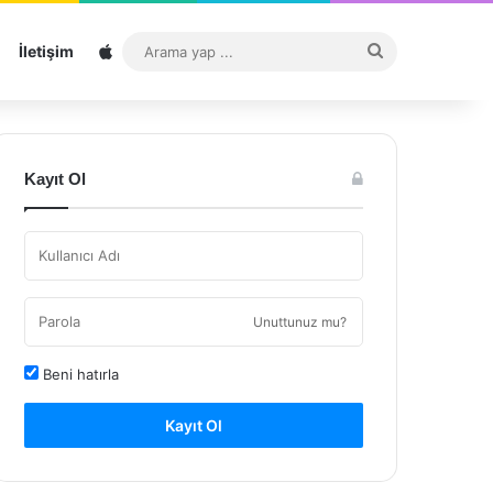
Sitemap
Arama
İletişim
yap
...
Kayıt Ol
Unuttunuz mu?
Beni hatırla
Kayıt Ol