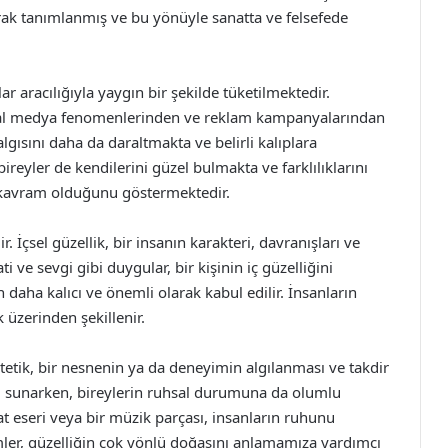
rak tanımlanmış ve bu yönüyle sanatta ve felsefede
aracılığıyla yaygın bir şekilde tüketilmektedir.
sosyal medya fenomenlerinden ve reklam kampanyalarından
lgısını daha da daraltmakta ve belirli kalıplara
ireyler de kendilerini güzel bulmakta ve farklılıklarını
r kavram olduğunu göstermektedir.
r. İçsel güzellik, bir insanın karakteri, davranışları ve
ti ve sevgi gibi duygular, bir kişinin iç güzelliğini
en daha kalıcı ve önemli olarak kabul edilir. İnsanların
ik üzerinden şekillenir.
 Estetik, bir nesnenin ya da deneyimin algılanması ve takdir
eyim sunarken, bireylerin ruhsal durumuna da olumlu
at eseri veya bir müzik parçası, insanların ruhunu
imler, güzelliğin çok yönlü doğasını anlamamıza yardımcı