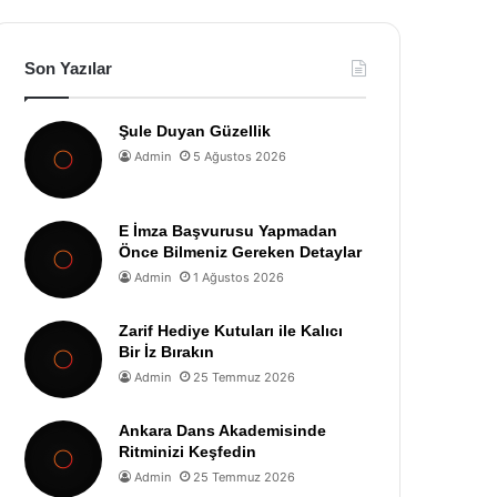
Osmanlıca, zengin bir dil yapısına sahip olduğundan, birço
Son Yazılar
Şule Duyan Güzellik
Admin
5 Ağustos 2026
E İmza Başvurusu Yapmadan
Önce Bilmeniz Gereken Detaylar
Admin
1 Ağustos 2026
Zarif Hediye Kutuları ile Kalıcı
Bir İz Bırakın
Admin
25 Temmuz 2026
Ankara Dans Akademisinde
Ritminizi Keşfedin
Admin
25 Temmuz 2026