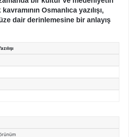
ı zamanda bir kültür ve medeniyetin
k kavramının Osmanlıca yazılışı,
ze dair derinlemesine bir anlayış
zılışı
 görünüm