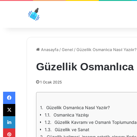
Anasayfa
/
Genel
/
Güzellik Osmanlıca Nasıl Yazılır?
Güzellik Osmanlıca N
1 Ocak 2025
Facebook
X
Güzellik Osmanlıca Nasıl Yazılır?
Osmanlıca Yazılışı
LinkedIn
Güzellik Kavramı ve Osmanlı Toplumunda 
Pinterest
Güzellik ve Sanat
Güzellik kelimesi, insanın estetik algısını ifade eden önemli bir terimdir. Osmanlı Türkçesi, bu kelimenin yazılışında kendine özgü bir biçim ve estetik taşır. Osmanlıca, Arap alfabesi kullanı