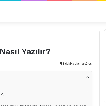
asıl Yazılır?
3 dakika okuma süresi
Yeri
larak yazıldığından, her harfin kendine has bir karakteri ve şekli vardır. Güzellik kelimesinin Osmanlıca yazılışı, bu harflerin birleşimiyle oluşur. Geleneksel Osmanlı edebiyatında ve sanatında güzellik, sıkça işlenen bir tema olmuştur.