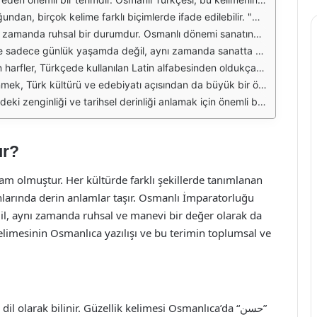
e ilişkilendirilmiştir. Sanatçılar, doğanın sunduğu güzellikleri ve insanın içsel güzelliklerini eserlerine yansıtmışlardır. Bu bağlamda, "güzellik" kelimesinin Osmanlıca yazılışının önemi artmaktadır.
iyat, resim ve mimaride sıkça işlenmiştir. Güzellik anlayışı, dönemin sosyal ve kültürel yapısıyla şekillenmiştir. Bu nedenle, "güzellik" kelimesinin Osmanlıca yazılışı, dönemin estetik anlayışını da yansıtmaktadır.
masını zorlaştırmıştır. Ancak, günümüzde bu metinler, ilgili alanlarda eğitim gören kişiler tarafından incelenmekte ve öğrenilmektedir. Güzellik kelimesinin Osmanlıca yazılışı, bu bağlamda önemli bir öğrenme konusu haline gelmiştir.
 açısından değil, aynı zamanda tarihsel ve kültürel bağlamda da değerlidir. Osmanlı döneminde güzellik anlayışının nasıl evrildiğini anlamak, günümüz estetik değerleriyle de bir köprü kurmamızı sağlar.
 aynı zamanda bir kültür ve medeniyetin ifadesidir. Bu nedenle, güzellik kavramının Osmanlıca yazılışı, hem dilimize hem de kültürümüze dair derinlemesine bir anlayış geliştirmemize yardımcı olur.
ır?
ram olmuştur. Her kültürde farklı şekillerde tanımlanan
lanlarında derin anlamlar taşır. Osmanlı İmparatorluğu
eğil, aynı zamanda ruhsal ve manevi bir değer olarak da
kelimesinin Osmanlıca yazılışı ve bu terimin toplumsal ve
l olarak bilinir. Güzellik kelimesi Osmanlıca’da “حسن”