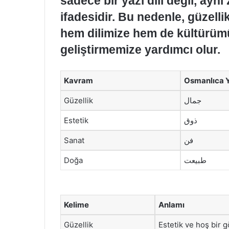
sadece bir yazı dili değil, ayn
ifadesidir. Bu nedenle, güzelli
hem dilimize hem de kültürümü
geliştirmemize yardımcı olur.
Kavram
Osmanlıca Ya
Güzellik
جمال
Estetik
ذوق
Sanat
فن
Doğa
طبيعت
Kelime
Anlamı
Güzellik
Estetik ve hoş bir