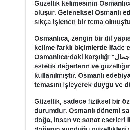
Güzellik kelimesinin Osmanlıca 
oluşur. Geleneksel Osmanlı ed
sıkça işlenen bir tema olmuştu
Osmanlıca, zengin bir dil yap
kelime farklı biçimlerde ifade e
Osmanlıca’daki karşılığı "جمال" (cemal) olarak bilinir. Bu kelime,
estetik değerlerin ve güzelliğ
kullanılmıştır. Osmanlı edebiyat
temasını işleyerek duygu ve dü
Güzellik, sadece fiziksel bir ö
durumdur. Osmanlı dönemi sana
doğa, insan ve sanat eserleri ile
doğanın sunduğu güzellikleri ve