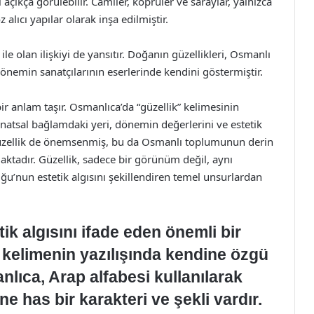
rı açıkça görülebilir. Camiler, köprüler ve saraylar, yalnızca
 alıcı yapılar olarak inşa edilmiştir.
e olan ilişkiyi de yansıtır. Doğanın güzellikleri, Osmanlı
dönemin sanatçılarının eserlerinde kendini göstermiştir.
ir anlam taşır. Osmanlıca’da “güzellik” kelimesinin
anatsal bağlamdaki yeri, dönemin değerlerini ve estetik
el güzellik de önemsenmiş, bu da Osmanlı toplumunun derin
maktadır. Güzellik, sadece bir görünüm değil, aynı
u’nun estetik algısını şekillendiren temel unsurlardan
tik algısını ifade eden önemli bir
 kelimenin yazılışında kendine özgü
anlıca, Arap alfabesi kullanılarak
ne has bir karakteri ve şekli vardır.