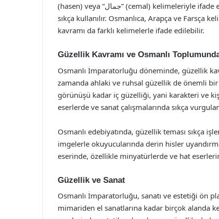
(hasen) veya “جمال” (cemal) kelimeleriyle ifade edilir. “Hüsni” terimi de estetik ve güzellik anlamında
sıkça kullanılır. Osmanlıca, Arapça ve Farsça kel
kavramı da farklı kelimelerle ifade edilebilir.
Güzellik Kavramı ve Osmanlı Toplumunda
Osmanlı İmparatorluğu döneminde, güzellik kavr
zamanda ahlaki ve ruhsal güzellik de önemli bir
görünüşü kadar iç güzelliği, yani karakteri ve kişi
eserlerde ve sanat çalışmalarında sıkça vurgulan
Osmanlı edebiyatında, güzellik teması sıkça işlenm
imgelerle okuyucularında derin hisler uyandırma
eserinde, özellikle minyatürlerde ve hat eserler
Güzellik ve Sanat
Osmanlı İmparatorluğu, sanatı ve estetiği ön pla
mimariden el sanatlarına kadar birçok alanda k