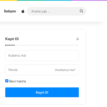
Sitemap
Arama
İletişim
yap
...
Kayıt Ol
Unuttunuz mu?
Beni hatırla
Kayıt Ol