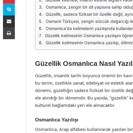
Skype
Güzellik, sadece fiziksel bir özellik değil, aynı zamanda ruhsal bir durumdur. Osmanlı dönemi sanatında, güzellik kavramı genellikle doğa, insan ve sanat eserleri il
E-Posta ile paylaş
Osmanlı Türkçesi, zengin sözcük dağarcığı ile sadece günlük yaşamda değil, aynı zamanda sanatta da önemli bir yer tutmaktadır. Güzellik, pek çok sanat dalında, özellikle edeb
Yazdır
Osmanlıca'da kelimelerin yazılışında kullanılan harfler, Türkçede kullanılan Latin alfabesinden oldukça farklıdır. Bu durum, Osmanlı Türkçesi ile yazılmış metinlerin anlaşılmasını ve okun
Güzellik kelimesinin Osmanlıca yazılışını öğrenmek, Türk kültürü ve edebiyatı açısından da büyük bir önem taşımaktadır. Bu kelimenin yazılışı, yalnızca dil bilgisi
Güzellik kelimesinin Osmanlıca yazılışı, dilimizdeki zenginliği ve tarihsel derinliği anlamak için önemli bir unsurdur. Osmanlıca, sadece bir yazı dili değil,
Güzellik Osmanlıca Nasıl Yazıl
Güzellik, insanlık tarihi boyunca önemli bir kav
bu terim, özellikle sanat, edebiyat ve estetik a
dönemi, güzelliğin sadece fiziksel bir özellik d
ele alındığı bir dönemdir. Bu yazıda, “güzellik” 
kültürel bağlamdaki yeri ele alınacaktır.
Osmanlıca Yazılışı
Osmanlıca, Arap alfabesi kullanılarak yazılan bir di