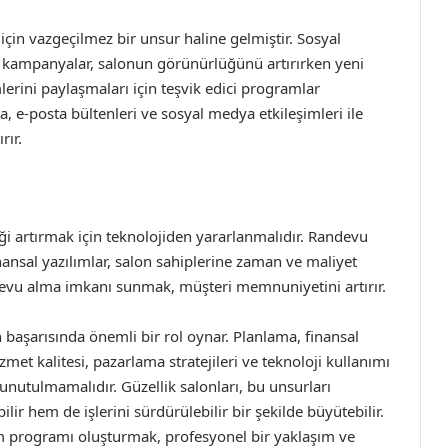
için vazgeçilmez bir unsur haline gelmiştir. Sosyal
i kampanyalar, salonun görünürlüğünü artırırken yeni
erini paylaşmaları için teşvik edici programlar
ca, e-posta bültenleri ve sosyal medya etkileşimleri ile
rır.
ği artırmak için teknolojiden yararlanmalıdır. Randevu
inansal yazılımlar, salon sahiplerine zaman ve maliyet
ndevu alma imkanı sunmak, müşteri memnuniyetini artırır.
n başarısında önemli bir rol oynar. Planlama, finansal
zmet kalitesi, pazarlama stratejileri ve teknoloji kullanımı
unutulmamalıdır. Güzellik salonları, bu unsurları
r hem de işlerini sürdürülebilir bir şekilde büyütebilir.
tim programı oluşturmak, profesyonel bir yaklaşım ve