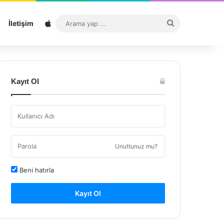
Sitemap
Arama
İletişim
yap
...
Kayıt Ol
Unuttunuz mu?
Beni hatırla
Kayıt Ol