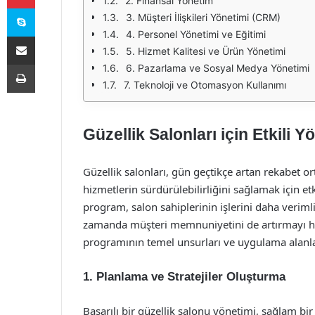
2. Finansal Yönetim
Skype
3. Müşteri İlişkileri Yönetimi (CRM)
4. Personel Yönetimi ve Eğitimi
E-Posta ile paylaş
5. Hizmet Kalitesi ve Ürün Yönetimi
Yazdır
6. Pazarlama ve Sosyal Medya Yönetimi
7. Teknoloji ve Otomasyon Kullanımı
Güzellik Salonları için Etkili
Güzellik salonları, gün geçtikçe artan rekabet o
hizmetlerin sürdürülebilirliğini sağlamak için e
program, salon sahiplerinin işlerini daha veriml
zamanda müşteri memnuniyetini de artırmayı hedef
programının temel unsurları ve uygulama alanla
1.
Planlama ve Stratejiler Oluşturma
Başarılı bir güzellik salonu yönetimi, sağlam bir 