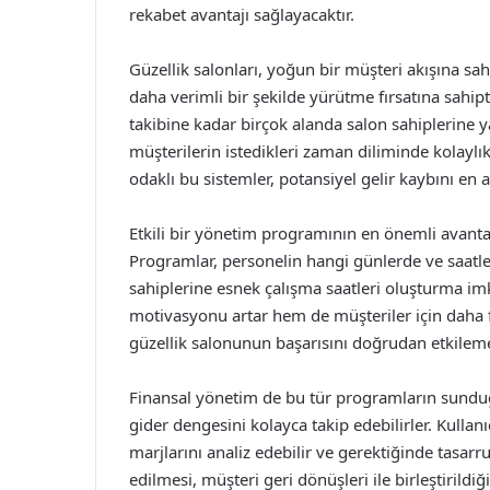
rekabet avantajı sağlayacaktır.
Güzellik salonları, yoğun bir müşteri akışına sah
daha verimli bir şekilde yürütme fırsatına sahi
takibine kadar birçok alanda salon sahiplerine ya
müşterilerin istedikleri zaman diliminde kolayl
odaklı bu sistemler, potansiyel gelir kaybını en az
Etkili bir yönetim programının en önemli avantajl
Programlar, personelin hangi günlerde ve saatle
sahiplerine esnek çalışma saatleri oluşturma imk
motivasyonu artar hem de müşteriler için daha f
güzellik salonunun başarısını doğrudan etkileme
Finansal yönetim de bu tür programların sunduğu
gider dengesini kolayca takip edebilirler. Kullan
marjlarını analiz edebilir ve gerektiğinde tasarru
edilmesi, müşteri geri dönüşleri ile birleştirild