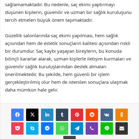
sağlamamaktadır. Bu nedenle, saç ekimi yaptırmayı
düşünen kişilerin, güvenilir ve uzman bir sağlık kuruluşunu
tercih etmeleri büyük önem taşımaktadır.
Güzellik salonlarında saç ekimi yapılması, hem sağlık
açısından hem de estetik sonuçların kalitesi açısından riskli
bir durumdur. Saç kaybı yaşayan bireylerin, bu konuda
bilinçli kararlar alarak, uzman kişilerle iletişim kurmaları ve
güvenilir sağlık kuruluşlarından destek almaları
önerilmektedir. Bu şekilde, hem güvenli bir işlem
gerçekleştirilmiş olur hem de istenilen sonuçlara ulaşmak
daha mümkün hale gelir.
Facebook
X
LinkedIn
Tumblr
Pinterest
Reddit
VKontakte
Odnok
Pocket
Skype
Messenger
WhatsApp
Telegram
Viber
Line
E-Posta ile payla
Yazdır