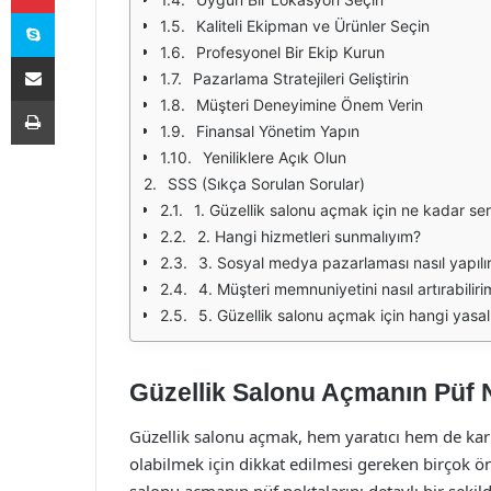
Skype
Kaliteli Ekipman ve Ürünler Seçin
Profesyonel Bir Ekip Kurun
E-Posta ile paylaş
Pazarlama Stratejileri Geliştirin
Yazdır
Müşteri Deneyimine Önem Verin
Finansal Yönetim Yapın
Yeniliklere Açık Olun
SSS (Sıkça Sorulan Sorular)
1. Güzellik salonu açmak için ne kadar se
2. Hangi hizmetleri sunmalıyım?
3. Sosyal medya pazarlaması nasıl yapılı
4. Müşteri memnuniyetini nasıl artırabiliri
5. Güzellik salonu açmak için hangi yasal
Güzellik Salonu Açmanın Püf N
Güzellik salonu açmak, hem yaratıcı hem de karlı 
olabilmek için dikkat edilmesi gereken birçok ö
salonu açmanın püf noktalarını detaylı bir şekil