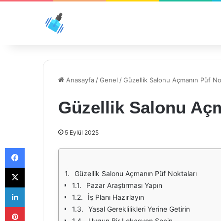
Anasayfa
/
Genel
/
Güzellik Salonu Açmanın Püf Nok
Güzellik Salonu Açm
5 Eylül 2025
Facebook
X
Güzellik Salonu Açmanın Püf Noktaları
Pazar Araştırması Yapın
LinkedIn
İş Planı Hazırlayın
Pinterest
Yasal Gereklilikleri Yerine Getirin
Uygun Bir Lokasyon Seçin