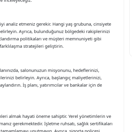
yi analiz etmeniz gerekir. Hangi yaş grubuna, cinsiyete
lirleyin. Ayrıca, bulunduğunuz bölgedeki rakiplerinizi
atlandırma politikaları ve müşteri memnuniyeti gibi
rklılaşma stratejileri geliştirin.
İş planınızda, salonunuzun misyonunu, hedeflerinizi,
erinizi belirleyin. Ayrıca, başlangıç maliyetlerinizi,
aylandırın. İş planı, yatırımcılar ve bankalar için de
nleri almak hayati öneme sahiptir. Yerel yönetimlerin ve
manız gerekmektedir. İşletme ruhsatı, sağlık sertifikaları
eri tamamlamayı unutmayın. Ayrıca, sigorta poliçesi