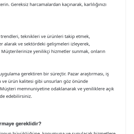
in. Gereksiz harcamalardan kaçınarak, karlılığınızı
 trendleri, teknikleri ve ürünleri takip etmek,
r alarak ve sektördeki gelişmeleri izleyerek,
z. Müşterilerinize yenilikçi hizmetler sunmak, onların
uygulama gerektiren bir süreçtir. Pazar araştırması, iş
n ve ürün kalitesi gibi unsurları göz önünde
z. Müşteri memnuniyetine odaklanarak ve yeniliklere açık
de edebilirsiniz.
ermaye gereklidir?
salonun büyüklüğüne, konumuna ve sunulacak hizmetlere