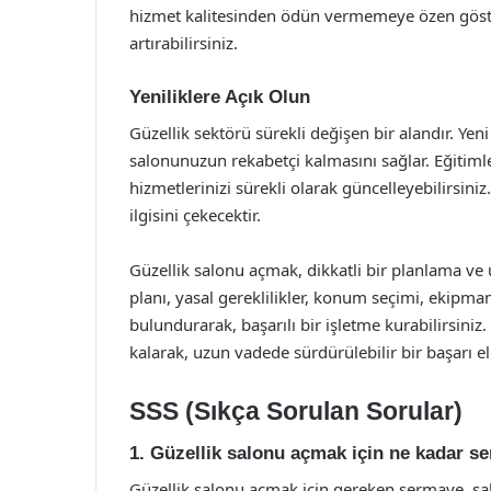
hizmet kalitesinden ödün vermemeye özen göster
artırabilirsiniz.
Yeniliklere Açık Olun
Güzellik sektörü sürekli değişen bir alandır. Yeni
salonunuzun rekabetçi kalmasını sağlar. Eğitimle
hizmetlerinizi sürekli olarak güncelleyebilirsini
ilgisini çekecektir.
Güzellik salonu açmak, dikkatli bir planlama ve 
planı, yasal gereklilikler, konum seçimi, ekipma
bulundurarak, başarılı bir işletme kurabilirsini
kalarak, uzun vadede sürdürülebilir bir başarı el
SSS (Sıkça Sorulan Sorular)
1. Güzellik salonu açmak için ne kadar s
Güzellik salonu açmak için gereken sermaye, 