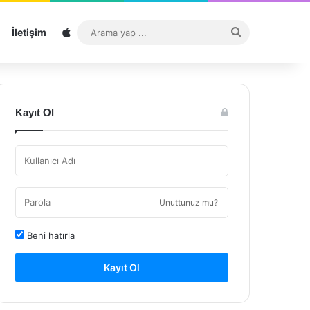
Sitemap
Arama
İletişim
yap
...
Kayıt Ol
Unuttunuz mu?
Beni hatırla
Kayıt Ol