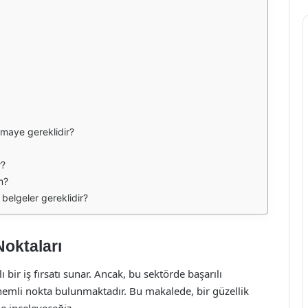
rmaye gereklidir?
r?
m?
 belgeler gereklidir?
oktaları
bir iş fırsatı sunar. Ancak, bu sektörde başarılı
nemli nokta bulunmaktadır. Bu makalede, bir güzellik
de inceleyeceğiz.