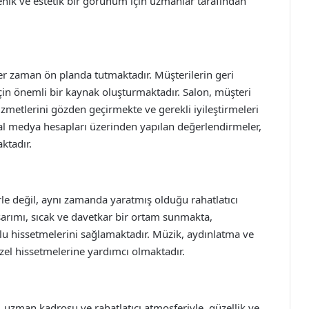
enik ve estetik bir görünüm için uzmanlar tarafından
r zaman ön planda tutmaktadır. Müşterilerin geri
 için önemli bir kaynak oluşturmaktadır. Salon, müşteri
metlerini gözden geçirmekte ve gerekli iyileştirmeleri
al medya hesapları üzerinden yapılan değerlendirmeler,
ktadır.
le değil, aynı zamanda yaratmış olduğu rahatlatıcı
sarımı, sıcak ve davetkar bir ortam sunmakta,
urlu hissetmelerini sağlamaktadır. Müzik, aydınlatma ve
zel hissetmelerine yardımcı olmaktadır.
, uzman kadrosu ve rahatlatıcı atmosferiyle, güzellik ve