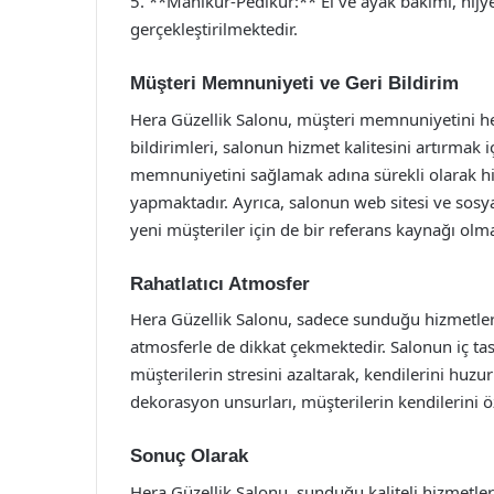
5. **Manikür-Pedikür:** El ve ayak bakımı, hijy
gerçekleştirilmektedir.
Müşteri Memnuniyeti ve Geri Bildirim
Hera Güzellik Salonu, müşteri memnuniyetini he
bildirimleri, salonun hizmet kalitesini artırmak
memnuniyetini sağlamak adına sürekli olarak hiz
yapmaktadır. Ayrıca, salonun web sitesi ve sosy
yeni müşteriler için de bir referans kaynağı olma
Rahatlatıcı Atmosfer
Hera Güzellik Salonu, sadece sunduğu hizmetler
atmosferle de dikkat çekmektedir. Salonun iç ta
müşterilerin stresini azaltarak, kendilerini huz
dekorasyon unsurları, müşterilerin kendilerini ö
Sonuç Olarak
Hera Güzellik Salonu, sunduğu kaliteli hizmetler