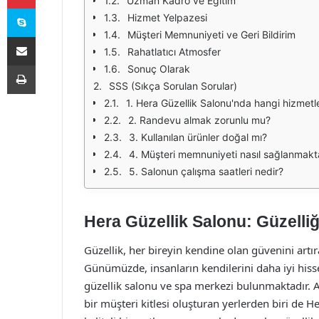
Uzman Kadro ve Eğitim
Skype
Hizmet Yelpazesi
Müşteri Memnuniyeti ve Geri Bildirim
E-Posta ile paylaş
Rahatlatıcı Atmosfer
Yazdır
Sonuç Olarak
SSS (Sıkça Sorulan Sorular)
1. Hera Güzellik Salonu'nda hangi hizmetl
2. Randevu almak zorunlu mu?
3. Kullanılan ürünler doğal mı?
4. Müşteri memnuniyeti nasıl sağlanmakt
5. Salonun çalışma saatleri nedir?
Hera Güzellik Salonu: Güzelliğ
Güzellik, her bireyin kendine olan güvenini artı
Günümüzde, insanların kendilerini daha iyi hisset
güzellik salonu ve spa merkezi bulunmaktadır. A
bir müşteri kitlesi oluşturan yerlerden biri de 