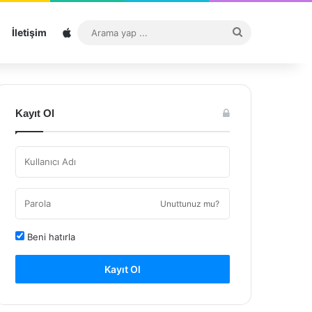
Sitemap
Arama
İletişim
yap
...
Kayıt Ol
Unuttunuz mu?
Beni hatırla
Kayıt Ol