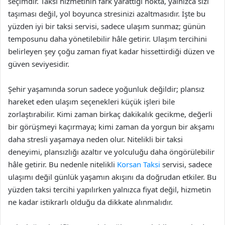
seçimdir. Taksi hizmetinin fark yarattığı nokta, yalnızca sizi
taşıması değil, yol boyunca stresinizi azaltmasıdır. İşte bu
yüzden iyi bir taksi servisi, sadece ulaşım sunmaz; günün
temposunu daha yönetilebilir hâle getirir. Ulaşım tercihini
belirleyen şey çoğu zaman fiyat kadar hissettirdiği düzen ve
güven seviyesidir.
Şehir yaşamında sorun sadece yoğunluk değildir; plansız
hareket eden ulaşım seçenekleri küçük işleri bile
zorlaştırabilir. Kimi zaman birkaç dakikalık gecikme, değerli
bir görüşmeyi kaçırmaya; kimi zaman da yorgun bir akşamı
daha stresli yaşamaya neden olur. Nitelikli bir taksi
deneyimi, plansızlığı azaltır ve yolculuğu daha öngörülebilir
hâle getirir. Bu nedenle nitelikli
Korsan Taksi
servisi, sadece
ulaşımı değil günlük yaşamın akışını da doğrudan etkiler. Bu
yüzden taksi tercihi yapılırken yalnızca fiyat değil, hizmetin
ne kadar istikrarlı olduğu da dikkate alınmalıdır.