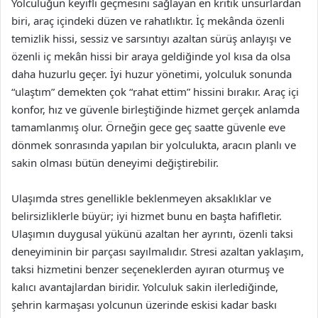
Yolculuğun keyifli geçmesini sağlayan en kritik unsurlardan
biri, araç içindeki düzen ve rahatlıktır. İç mekânda özenli
temizlik hissi, sessiz ve sarsıntıyı azaltan sürüş anlayışı ve
özenli iç mekân hissi bir araya geldiğinde yol kısa da olsa
daha huzurlu geçer. İyi huzur yönetimi, yolculuk sonunda
“ulaştım” demekten çok “rahat ettim” hissini bırakır. Araç içi
konfor, hız ve güvenle birleştiğinde hizmet gerçek anlamda
tamamlanmış olur. Örneğin gece geç saatte güvenle eve
dönmek sonrasında yapılan bir yolculukta, aracın planlı ve
sakin olması bütün deneyimi değiştirebilir.
Ulaşımda stres genellikle beklenmeyen aksaklıklar ve
belirsizliklerle büyür; iyi hizmet bunu en başta hafifletir.
Ulaşımın duygusal yükünü azaltan her ayrıntı, özenli taksi
deneyiminin bir parçası sayılmalıdır. Stresi azaltan yaklaşım,
taksi hizmetini benzer seçeneklerden ayıran oturmuş ve
kalıcı avantajlardan biridir. Yolculuk sakin ilerlediğinde,
şehrin karmaşası yolcunun üzerinde eskisi kadar baskı