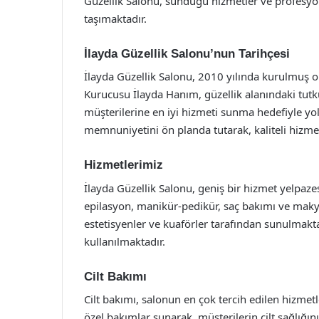
Güzellik Salonu, sunduğu hizmetler ve profesyone
taşımaktadır.
İlayda Güzellik Salonu’nun Tarihçesi
İlayda Güzellik Salonu, 2010 yılında kurulmuş ol
Kurucusu İlayda Hanım, güzellik alanındaki tutk
müşterilerine en iyi hizmeti sunma hedefiyle yol
memnuniyetini ön planda tutarak, kaliteli hizmet
Hizmetlerimiz
İlayda Güzellik Salonu, geniş bir hizmet yelpazes
epilasyon, manikür-pedikür, saç bakımı ve maky
estetisyenler ve kuaförler tarafından sunulmakta 
kullanılmaktadır.
Cilt Bakımı
Cilt bakımı, salonun en çok tercih edilen hizmetle
özel bakımlar sunarak, müşterilerin cilt sağlığı