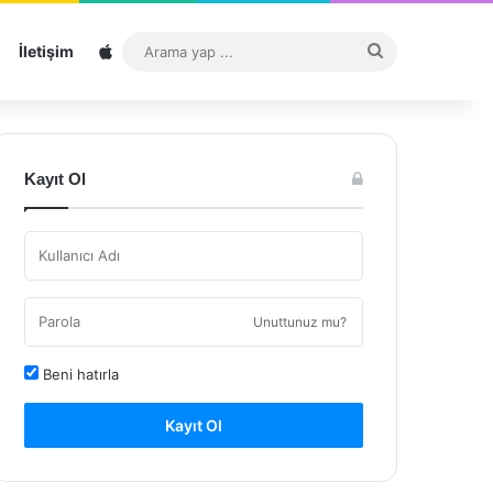
Sitemap
Arama
İletişim
yap
...
Kayıt Ol
Unuttunuz mu?
Beni hatırla
Kayıt Ol