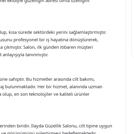
l ekibiyle güzelliğin adresi olma özelliğini
up, kısa sürede sektördeki yerini sağlamlaştırmıştır.
usunu profesyonel bir iş hayatına dönüştürerek,
a çıkmıştır. Salon, ilk günden itibaren müşteri
 anlayışıyla tanınmıştır.
ine sahiptir. Bu hizmetler arasında cilt bakımı,
aj bulunmaktadır. Her bir hizmet, alanında uzman
olup, en son teknolojiler ve kaliteli ürünler
rinden biridir. İlayda Güzellik Salonu, cilt tipine uygun
nı ve görünümünü iyileştirmeyi hedeflemektedir.