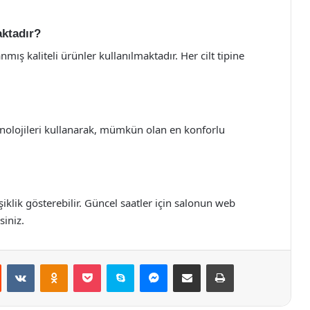
aktadır?
ış kaliteli ürünler kullanılmaktadır. Her cilt tipine
eknolojileri kullanarak, mümkün olan en konforlu
iklik gösterebilir. Güncel saatler için salonun web
siniz.
st
Reddit
VKontakte
Odnoklassniki
Pocket
Skype
Messenger
E-Posta ile paylaş
Yazdır