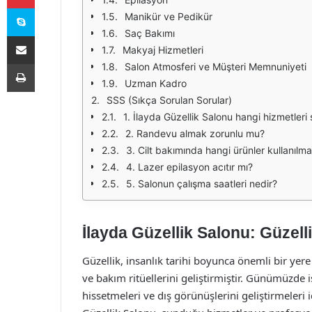
Skype
Manikür ve Pedikür
Saç Bakımı
E-Posta ile paylaş
Makyaj Hizmetleri
Yazdır
Salon Atmosferi ve Müşteri Memnuniyeti
Uzman Kadro
SSS (Sıkça Sorulan Sorular)
1. İlayda Güzellik Salonu hangi hizmetler
2. Randevu almak zorunlu mu?
3. Cilt bakımında hangi ürünler kullanılm
4. Lazer epilasyon acıtır mı?
5. Salonun çalışma saatleri nedir?
İlayda Güzellik Salonu: Güzell
Güzellik, insanlık tarihi boyunca önemli bir yere
ve bakım ritüellerini geliştirmiştir. Günümüzde is
hissetmeleri ve dış görünüşlerini geliştirmeleri 