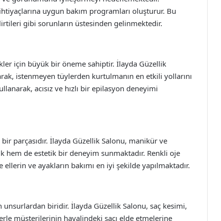
in ihtiyaçlarına uygun bakım programları oluşturur. Bu
lirtileri gibi sorunların üstesinden gelinmektedir.
ler için büyük bir öneme sahiptir. İlayda Güzellik
arak, istenmeyen tüylerden kurtulmanın en etkili yollarını
llanarak, acısız ve hızlı bir epilasyon deneyimi
bir parçasıdır. İlayda Güzellik Salonu, manikür ve
ik hem de estetik bir deneyim sunmaktadır. Renkli oje
le ellerin ve ayakların bakımı en iyi şekilde yapılmaktadır.
 unsurlardan biridir. İlayda Güzellik Salonu, saç kesimi,
rle müşterilerinin hayalindeki saçı elde etmelerine