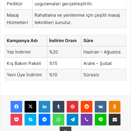
Pedikür
uygulamaları gerçekleştirilir.
Masaj
Rahatlama ve yenilenme için çeşitli masaj
Hizmetleri
teknikleri sunulur.
Kampanya Adı
İndirim Oranı
Süre
Yaz İndirimi
%20
Haziran – Ağustos
Kış Bakım Paketi
%15
Aralık – Şubat
Yeni Üye İndirimi
%10
Süresiz
Facebook
X
LinkedIn
Tumblr
Pinterest
Reddit
VKontakte
Odnok
Pocket
Skype
Messenger
WhatsApp
Telegram
Viber
Line
E-Posta ile payla
Yazdır