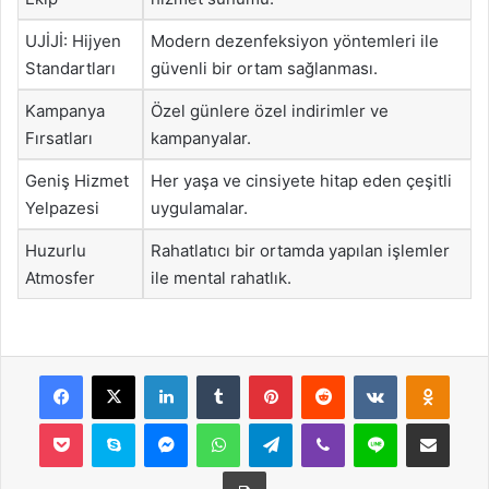
UJİJİ: Hijyen
Modern dezenfeksiyon yöntemleri ile
Standartları
güvenli bir ortam sağlanması.
Kampanya
Özel günlere özel indirimler ve
Fırsatları
kampanyalar.
Geniş Hizmet
Her yaşa ve cinsiyete hitap eden çeşitli
Yelpazesi
uygulamalar.
Huzurlu
Rahatlatıcı bir ortamda yapılan işlemler
Atmosfer
ile mental rahatlık.
Facebook
X
LinkedIn
Tumblr
Pinterest
Reddit
VKontakte
Odnok
Pocket
Skype
Messenger
WhatsApp
Telegram
Viber
Line
E-Posta ile payla
Yazdır