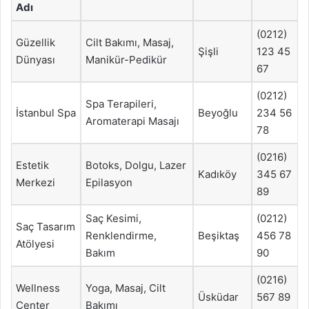
Adı
(0212)
Güzellik
Cilt Bakımı, Masaj,
Şişli
123 45
Dünyası
Manikür-Pedikür
67
(0212)
Spa Terapileri,
İstanbul Spa
Beyoğlu
234 56
Aromaterapi Masajı
78
(0216)
Estetik
Botoks, Dolgu, Lazer
Kadıköy
345 67
Merkezi
Epilasyon
89
Saç Kesimi,
(0212)
Saç Tasarım
Renklendirme,
Beşiktaş
456 78
Atölyesi
Bakım
90
(0216)
Wellness
Yoga, Masaj, Cilt
Üsküdar
567 89
Center
Bakımı