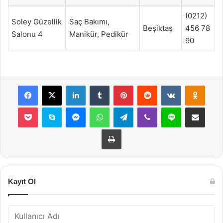
(0212)
Soley Güzellik
Saç Bakımı,
Beşiktaş
456 78
Salonu 4
Manikür, Pedikür
90
Facebook
X
LinkedIn
Tumblr
Pinterest
Reddit
VKontakte
Odnok
Pocket
Skype
Messenger
WhatsApp
Telegram
Viber
Line
E-Posta ile payla
Yazdır
Kayıt Ol