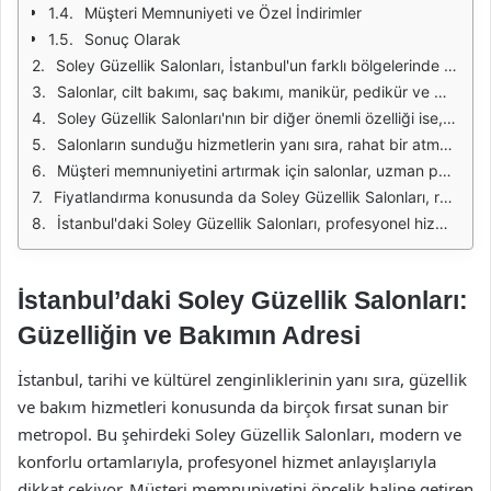
Müşteri Memnuniyeti ve Özel İndirimler
Sonuç Olarak
Soley Güzellik Salonları, İstanbul'un farklı bölgelerinde hizmet veren önde gelen güzellik merkezlerindendir. Bu salonlar, estetik ve kişisel bakım konularında geniş bir hizmet yelpazesine sahiptir. Müşteri memnuniyetini ön planda tutarak, profesyonel ekipleri ile dikkat çeken bu salonlar, sağlıklı ve güzel bir görünüm elde etmek isteyenler için ideal bir seçimdir.
Salonlar, cilt bakımı, saç bakımı, manikür, pedikür ve makyaj gibi birçok alanda hizmet sunmaktadır. Özellikle cilt bakımında kullanılan ürünler, dermatologlar tarafından onaylanmış ve kaliteli markalardan seçilmektedir. Bu sayede, müşterilerin cilt sağlığını korumak ve güzelleştirmek için etkili çözümler sunulmaktadır.
Soley Güzellik Salonları'nın bir diğer önemli özelliği ise, sürekli olarak kendilerini güncellemeleri ve yenilikçi hizmetler sunmalarıdır. Güzellik trendlerini takip eden salonlar, çeşitli uygulamalar ve tekniklerle müşterilerine en iyi hizmeti vermeyi hedeflemektedir. Bu, sadece geleneksel güzellik hizmetleri ile sınırlı kalmayıp, aynı zamanda modern estetik uygulamaları da içermektedir.
Salonların sunduğu hizmetlerin yanı sıra, rahat bir atmosferde geçirdiğiniz zamanın da önemi büyüktür. Soley Güzellik Salonları, modern ve şık tasarımları ile müşterilerine huzurlu bir ortam sunmaktadır. Müşteriler, burada sadece bakım yaptırmakla kalmayıp, aynı zamanda stres atma ve kendilerini yenileme fırsatını da bulmaktadır.
Müşteri memnuniyetini artırmak için salonlar, uzman personel ile çalışmaktadır. Eğitimli ve deneyimli estetisyenler, müşterilerin ihtiyaçlarına uygun önerilerde bulunarak, kişiye özel hizmetler sunmaktadır. Bu yaklaşım, müşteri bağlılığını artırmakta ve salonun tercih edilme nedenlerinden biri olmaktadır.
Fiyatlandırma konusunda da Soley Güzellik Salonları, rekabetçi bir strateji izlemektedir. Sunulan hizmetlerin kalitesi ile fiyatları arasında iyi bir denge kurarak, her bütçeye hitap etmeyi başarmaktadır. Bu sayede, İstanbul'un farklı kesimlerinden gelen müşteriler, uygun fiyatlarla kaliteli hizmet almanın keyfini sürmektedir.
İstanbul'daki Soley Güzellik Salonları, profesyonel hizmetleri, kaliteli ürünleri ve müşteri odaklı yaklaşımları ile öne çıkmaktadır. Güzellik ve bakım alanında arayış içinde olanlar için ideal bir adres olan bu salonlar, hem estetik hem de ruhsal bir yenilenme sağlamayı hedeflemektedir.
İstanbul’daki Soley Güzellik Salonları:
Güzelliğin ve Bakımın Adresi
İstanbul, tarihi ve kültürel zenginliklerinin yanı sıra, güzellik
ve bakım hizmetleri konusunda da birçok fırsat sunan bir
metropol. Bu şehirdeki Soley Güzellik Salonları, modern ve
konforlu ortamlarıyla, profesyonel hizmet anlayışlarıyla
dikkat çekiyor. Müşteri memnuniyetini öncelik haline getiren