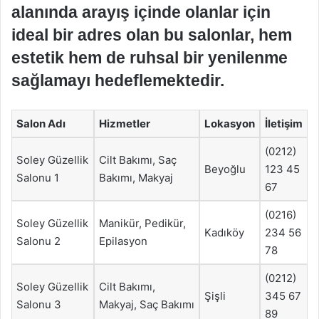
alanında arayış içinde olanlar için
ideal bir adres olan bu salonlar, hem
estetik hem de ruhsal bir yenilenme
sağlamayı hedeflemektedir.
Salon Adı
Hizmetler
Lokasyon
İletişim
(0212)
Soley Güzellik
Cilt Bakımı, Saç
Beyoğlu
123 45
Salonu 1
Bakımı, Makyaj
67
(0216)
Soley Güzellik
Manikür, Pedikür,
Kadıköy
234 56
Salonu 2
Epilasyon
78
(0212)
Soley Güzellik
Cilt Bakımı,
Şişli
345 67
Salonu 3
Makyaj, Saç Bakımı
89