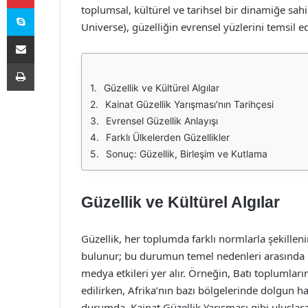
Skype
toplumsal, kültürel ve tarihsel bir dinamiğe sahi
Universe), güzelliğin evrensel yüzlerini temsil 
E-Posta ile paylaş
Yazdır
Güzellik ve Kültürel Algılar
Kainat Güzellik Yarışması'nın Tarihçesi
Evrensel Güzellik Anlayışı
Farklı Ülkelerden Güzellikler
Sonuç: Güzellik, Birleşim ve Kutlama
Güzellik ve Kültürel Algılar
Güzellik, her toplumda farklı normlarla şekillenir.
bulunur; bu durumun temel nedenleri arasında kü
medya etkileri yer alır. Örneğin, Batı toplumların
edilirken, Afrika’nın bazı bölgelerinde dolgun ha
durumda, Kainat Güzellik Yarışması gibi uluslarar