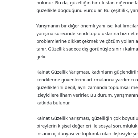
bulunur. Bu da, güzelliğin bir ulustan diğerine f
güzellikle doğduğunu vurgular. Bu çeşitlilik, ya
Yarışmanın bir diğer önemli yanı ise, katılımcılar
yarışma sürecinde kendi topluluklarına hizmet e
problemlerine dikkat çekmek ve çözüm yolları a
tanır. Güzellik sadece dış görünüşle sınırlı kal
gelir.
Kainat Güzellik Yarışması, kadınların güçlendiril
kendilerine güvenlerini artırmalarına yardımcı o
güzelliklerini değil, aynı zamanda toplumsal mes
izleyicilere ilham verirler. Bu durum, yarışmanı
katkıda bulunur.
Kainat Güzellik Yarışması, güzelliğin çok boyut
bireylerin kişisel değerleri ile sosyal sorumlulu
insanın iç dünyası ve toplumla olan ilişkisiyle ş