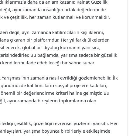
klılıklarımızla daha da anlam kazanır. Kainat Güzellik
 değil, aynı zamanda insanlığın ortak değerlerini de
ik ve çeşitlilik, her zaman kutlanmalı ve korunmalıdır.
leri değil, aynı zamanda katılımcıların kişiliklerini,
ana çıkaran bir platformdur. Her yıl farklı ülkelerden
msil ederek, global bir diyalog kurmanın yanı sıra,
çerisindedirler. Bu bağlamda, yarışma sadece bir güzellik
 kendilerini ifade edebileceği bir sahne sunar.
 Yarışması’nın zamanla nasıl evrildiği gözlemlenebilir. İlk
ünümüzde katılımcıların sosyal projelere katkıları,
a önemli bir değerlendirme kriteri haline gelmiştir. Bu
değil, aynı zamanda bireylerin toplumlarına olan
lediği çeşitlilik, güzelliğin evrensel yüzlerini yansıtır. Her
anlayışları, yarışma boyunca birbirleriyle etkileşimde