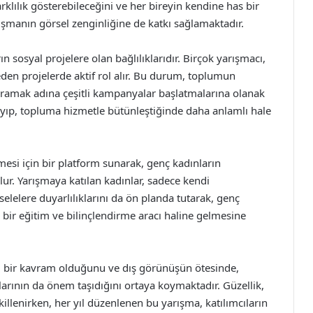
arklılık gösterebileceğini ve her bireyin kendine has bir
rışmanın görsel zenginliğine de katkı sağlamaktadır.
ın sosyal projelere olan bağlılıklarıdır. Birçok yarışmacı,
den projelerde aktif rol alır. Bu durum, toplumun
ramak adına çeşitli kampanyalar başlatmalarına olanak
mayıp, topluma hizmetle bütünleştiğinde daha anlamlı hale
mesi için bir platform sunarak, genç kadınların
lur. Yarışmaya katılan kadınlar, sadece kendi
elelere duyarlılıklarını da ön planda tutarak, genç
n bir eğitim ve bilinçlendirme aracı haline gelmesine
lu bir kavram olduğunu ve dış görünüşün ötesinde,
klarının da önem taşıdığını ortaya koymaktadır. Güzellik,
ekillenirken, her yıl düzenlenen bu yarışma, katılımcıların