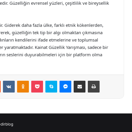
dir. Güzelliğin evrensel yüzleri, çeşitlilik ve bireysellik
r. Giderek daha fazla ülke, farklı etnik kökenlerden,
erek, güzelliğin tek tip bir algı olmaktan çıkmasına
nların kendilerini ifade etmelerine ve toplumsal
fer yaratmaktadır. Kainat Güzellik Yarışması, sadece bir
n seslerini duyurabilmeleri için bir platform olma
st
Reddit
VKontakte
Odnoklassniki
Pocket
Skype
Messenger
E-Posta ile paylaş
Yazdır
dirblog