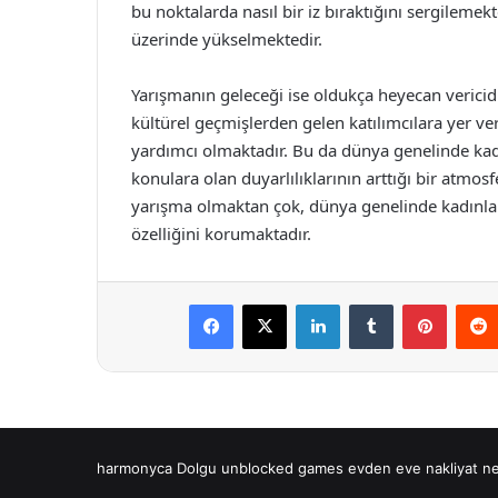
bu noktalarda nasıl bir iz bıraktığını sergilemekte
üzerinde yükselmektedir.
Yarışmanın geleceği ise oldukça heyecan vericidi
kültürel geçmişlerden gelen katılımcılara yer ver
yardımcı olmaktadır. Bu da dünya genelinde kadı
konulara olan duyarlılıklarının arttığı bir atmos
yarışma olmaktan çok, dünya genelinde kadınları
özelliğini korumaktadır.
Facebook
X
LinkedIn
Tumblr
Pintere
harmonyca Dolgu
unblocked games
evden eve nakliyat
ne