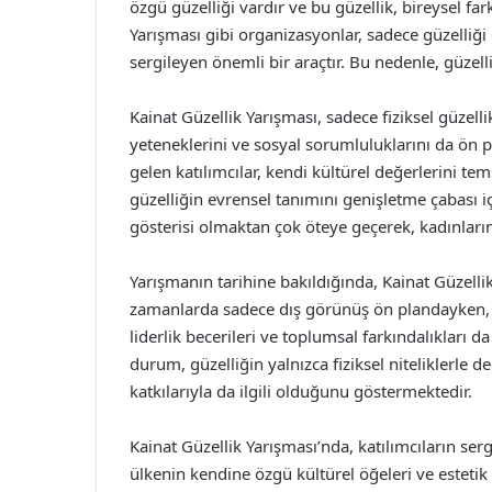
özgü güzelliği vardır ve bu güzellik, bireysel far
Yarışması gibi organizasyonlar, sadece güzelliği
sergileyen önemli bir araçtır. Bu nedenle, güzell
Kainat Güzellik Yarışması, sadece fiziksel güzellik
yeteneklerini ve sosyal sorumluluklarını da ön pl
gelen katılımcılar, kendi kültürel değerlerini te
güzelliğin evrensel tanımını genişletme çabası i
gösterisi olmaktan çok öteye geçerek, kadınların
Yarışmanın tarihine bakıldığında, Kainat Güzellik
zamanlarda sadece dış görünüş ön plandayken, g
liderlik becerileri ve toplumsal farkındalıkları d
durum, güzelliğin yalnızca fiziksel niteliklerle 
katkılarıyla da ilgili olduğunu göstermektedir.
Kainat Güzellik Yarışması’nda, katılımcıların sergi
ülkenin kendine özgü kültürel öğeleri ve estetik 