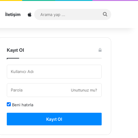
Sitemap
Arama
İletişim
yap
...
Kayıt Ol
Unuttunuz mu?
Beni hatırla
Kayıt Ol