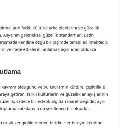
lımcıların farklı kültürel arka planlarını ve güzellik
, Asya’nın geleneksel güzellik standartları, Latin
arışmada kendine özgü bir biçimde temsil edilmektedir.
larını ve ifade ettiklerini anlamak açısından oldukça
Kutlama
ir kavram olduğunu ve bu kavramın kültürel çeşitlilikle
raya getiren, farklı kültürlerin ve güzellik anlayışlarının
zellik, sadece bir estetik algıdan ibaret değildir; aynı
topluma katkılarıyla da şekillenen bir olgudur.
n ortak zenginliklerinden biridir. Her bireyin kendine