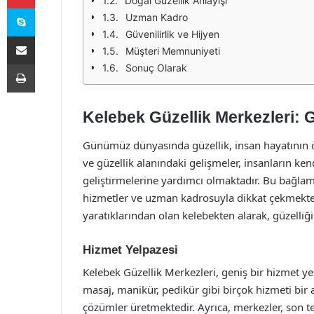
Doğal Güzellik Anlayışı
Skype
Uzman Kadro
Güvenilirlik ve Hijyen
E-Posta ile paylaş
Müşteri Memnuniyeti
Yazdır
Sonuç Olarak
Kelebek Güzellik Merkezleri: 
Günümüz dünyasında güzellik, insan hayatının öne
ve güzellik alanındaki gelişmeler, insanların ken
geliştirmelerine yardımcı olmaktadır. Bu bağlam
hizmetler ve uzman kadrosuyla dikkat çekmektedi
yaratıklarından olan kelebekten alarak, güzelli
Hizmet Yelpazesi
Kelebek Güzellik Merkezleri, geniş bir hizmet yel
masaj, manikür, pedikür gibi birçok hizmeti bir 
çözümler üretmektedir. Ayrıca, merkezler, son tek