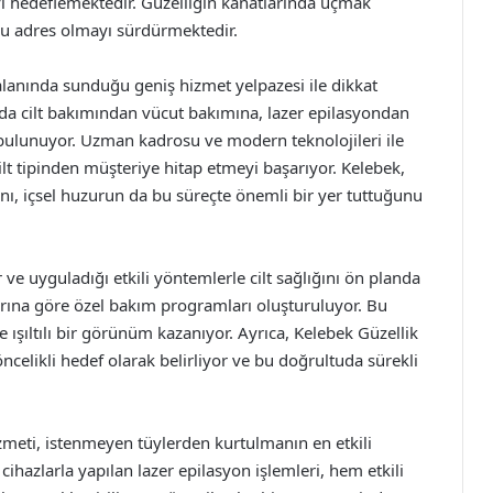
ı hedeflemektedir. Güzelliğin kanatlarında uçmak
ğru adres olmayı sürdürmektedir.
 alanında sunduğu geniş hizmet yelpazesi ile dikkat
da cilt bakımından vücut bakımına, lazer epilasyondan
ulunuyor. Uzman kadrosu ve modern teknolojileri ile
ilt tipinden müşteriye hitap etmeyi başarıyor. Kelebek,
nı, içsel huzurun da bu süreçte önemli bir yer tuttuğunu
 ve uyguladığı etkili yöntemlerle cilt sağlığını ön planda
çlarına göre özel bakım programları oluşturuluyor. Bu
ve ışıltılı bir görünüm kazanıyor. Ayrıca, Kelebek Güzellik
elikli hedef olarak belirliyor ve bu doğrultuda sürekli
zmeti, istenmeyen tüylerden kurtulmanın en etkili
 cihazlarla yapılan lazer epilasyon işlemleri, hem etkili