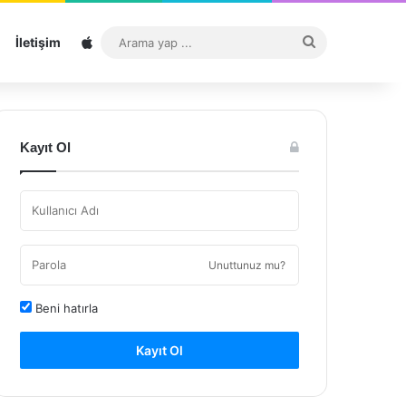
Sitemap
Arama
İletişim
yap
...
Kayıt Ol
Unuttunuz mu?
Beni hatırla
Kayıt Ol