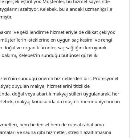
 gerçekleştiriliyor. Müşteriler, bu hizmet sayesinde
aygılarını azaltıyor. Kelebek, bu alandaki uzmanlığı ile
ıştır.
akımı ve şekillendirme hizmetleriyle de dikkat çekiyor.
 müşterilerin isteklerine en uygun saç kesimi ve rengi
n doğal ve organik ürünler, saç sağlığını koruyarak
e bakımı, Kelebek’in sunduğu bütünsel güzellik
leri’nin sunduğu önemli hizmetlerden biri. Profesyonel
iyaç duyulan makyaj hizmetlerini titizlikle
sunda, doğal veya abartılı makyaj stilleri uygulanarak, her
. Kelebek, makyaj konusunda da müşteri memnuniyetini ön
izmetleri, hem bedensel hem de ruhsal rahatlama
amaları ve sauna gibi hizmetler, stresin azaltılmasına