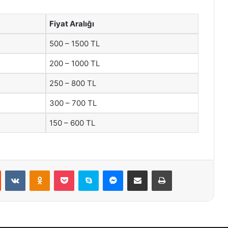
Fiyat Aralığı
500 – 1500 TL
200 – 1000 TL
250 – 800 TL
300 – 700 TL
150 – 600 TL
st
Reddit
VKontakte
Odnoklassniki
Pocket
Skype
Messenger
E-Posta ile paylaş
Yazdır