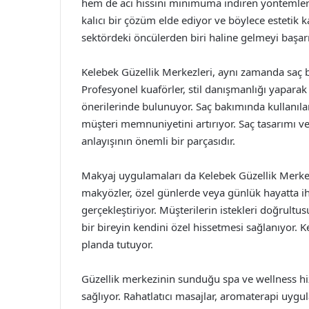
hem de acı hissini minimuma indiren yöntemlerle
kalıcı bir çözüm elde ediyor ve böylece estetik k
sektördeki öncülerden biri haline gelmeyi başarm
Kelebek Güzellik Merkezleri, aynı zamanda saç b
Profesyonel kuaförler, stil danışmanlığı yaparak
önerilerinde bulunuyor. Saç bakımında kullanıla
müşteri memnuniyetini artırıyor. Saç tasarımı v
anlayışının önemli bir parçasıdır.
Makyaj uygulamaları da Kelebek Güzellik Merkez
makyözler, özel günlerde veya günlük hayatta iht
gerçekleştiriyor. Müşterilerin istekleri doğrultu
bir bireyin kendini özel hissetmesi sağlanıyor
planda tutuyor.
Güzellik merkezinin sunduğu spa ve wellness h
sağlıyor. Rahatlatıcı masajlar, aromaterapi uygul