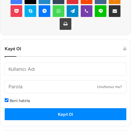
Pocket
Skype
Messenger
WhatsApp
Telegram
Viber
Line
E-Posta ile payla
Yazdır
Kayıt Ol
Unuttunuz mu?
Beni hatırla
Kayıt Ol