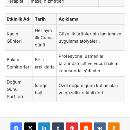
Terapisi
masaj hizmetleri.
Etkinlik Adı
Tarih
Açıklama
Her ayın
Kadın
Güzellik ürünlerinin tanıtımı ve
ilk Cuma
Günleri
uygulama atölyeleri.
günü
Profesyonel uzmanlar
Bakım
Belirli
tarafından cilt ve vücut bakımı
Seminerleri
aralıklarla
konusunda eğitimler.
Doğum
İsteğe
Özel doğum günü kutlamaları
Günü
bağlı
ve güzellik etkinlikleri.
Partileri
Facebook
X
LinkedIn
Tumblr
Pinterest
Reddit
VKontakte
Odnok