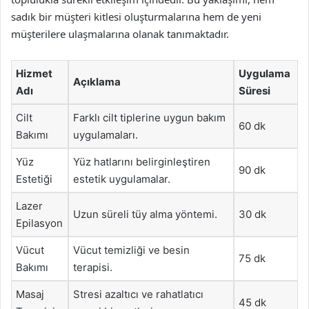
sadık bir müşteri kitlesi oluşturmalarına hem de yeni
müşterilere ulaşmalarına olanak tanımaktadır.
Hizmet
Uygulama
Açıklama
Adı
Süresi
Cilt
Farklı cilt tiplerine uygun bakım
60 dk
Bakımı
uygulamaları.
Yüz
Yüz hatlarını belirginleştiren
90 dk
Estetiği
estetik uygulamalar.
Lazer
Uzun süreli tüy alma yöntemi.
30 dk
Epilasyon
Vücut
Vücut temizliği ve besin
75 dk
Bakımı
terapisi.
Masaj
Stresi azaltıcı ve rahatlatıcı
45 dk