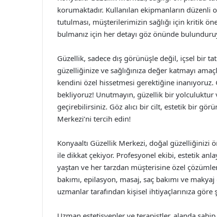
korumaktadır. Kullanılan ekipmanların düzenli ol
tutulması, müşterilerimizin sağlığı için kritik 
bulmanız için her detayı göz önünde bulunduru
Güzellik, sadece dış görünüşle değil, içsel bir tat
güzelliğinize ve sağlığınıza değer katmayı amaçl
kendini özel hissetmesi gerektiğine inanıyoruz. 
bekliyoruz! Unutmayın, güzellik bir yolculuktur 
geçirebilirsiniz. Göz alıcı bir cilt, estetik bir gö
Merkezi’ni tercih edin!
Konyaaltı Güzellik Merkezi, doğal güzelliğinizi
ile dikkat çekiyor. Profesyonel ekibi, estetik anl
yaştan ve her tarzdan müşterisine özel çözümler
bakımı, epilasyon, masaj, saç bakımı ve makyaj gi
uzmanlar tarafından kişisel ihtiyaçlarınıza göre 
Uzman estetisyenler ve terapistler, alanda sahip