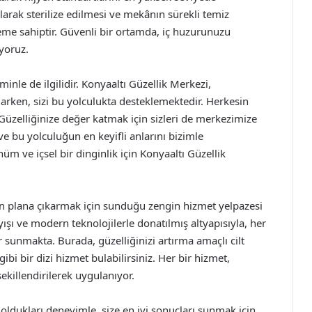
arak sterilize edilmesi ve mekânın sürekli temiz
öneme sahiptir. Güvenli bir ortamda, iç huzurunuzu
yoruz.
minle de ilgilidir. Konyaaltı Güzellik Merkezi,
arken, sizi bu yolculukta desteklemektedir. Herkesin
Güzelliğinize değer katmak için sizleri de merkezimize
ve bu yolculuğun en keyifli anlarını bizimle
rünüm ve içsel bir dinginlik için Konyaaltı Güzellik
 ön plana çıkarmak için sunduğu zengin hizmet yelpazesi
ayışı ve modern teknolojilerle donatılmış altyapısıyla, her
 sunmakta. Burada, güzelliğinizi artırma amaçlı cilt
bi bir dizi hizmet bulabilirsiniz. Her bir hizmet,
şekillendirilerek uygulanıyor.
 oldukları deneyimle, size en iyi sonuçları sunmak için