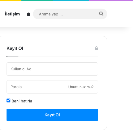
Sitemap
Arama
İletişim
yap
...
Kayıt Ol
Unuttunuz mu?
Beni hatırla
Kayıt Ol