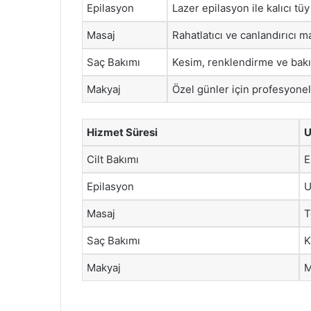
Epilasyon
Lazer epilasyon ile kalıcı tüy
Masaj
Rahatlatıcı ve canlandırıcı m
Saç Bakımı
Kesim, renklendirme ve bakı
Makyaj
Özel günler için profesyonel
Hizmet Süresi
U
Cilt Bakımı
E
Epilasyon
U
Masaj
T
Saç Bakımı
K
Makyaj
M