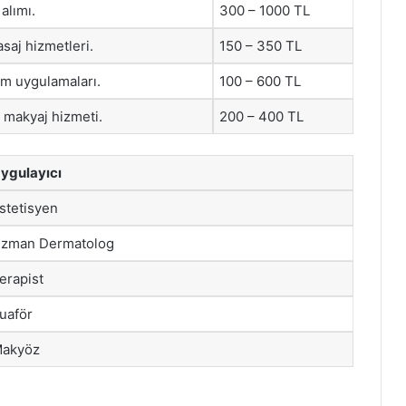
 alımı.
300 – 1000 TL
asaj hizmetleri.
150 – 350 TL
m uygulamaları.
100 – 600 TL
 makyaj hizmeti.
200 – 400 TL
ygulayıcı
stetisyen
zman Dermatolog
erapist
uaför
akyöz