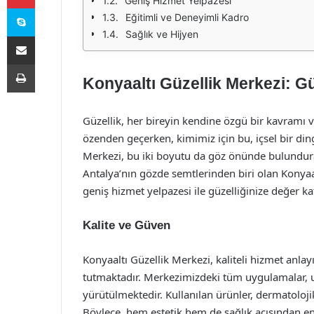
Geniş Hizmet Yelpazesi
Skype
Eğitimli ve Deneyimli Kadro
Sağlık ve Hijyen
E-Posta ile paylaş
Yazdır
Konyaaltı Güzellik Merkezi: Gü
Güzellik, her bireyin kendine özgü bir kavramı v
özenden geçerken, kimimiz için bu, içsel bir dingi
Merkezi, bu iki boyutu da göz önünde bulundura
Antalya’nın gözde semtlerinden biri olan Konya
geniş hizmet yelpazesi ile güzelliğinize değer ka
Kalite ve Güven
Konyaaltı Güzellik Merkezi, kaliteli hizmet anl
tutmaktadır. Merkezimizdeki tüm uygulamalar, uz
yürütülmektedir. Kullanılan ürünler, dermatolojik
Böylece, hem estetik hem de sağlık açısından en