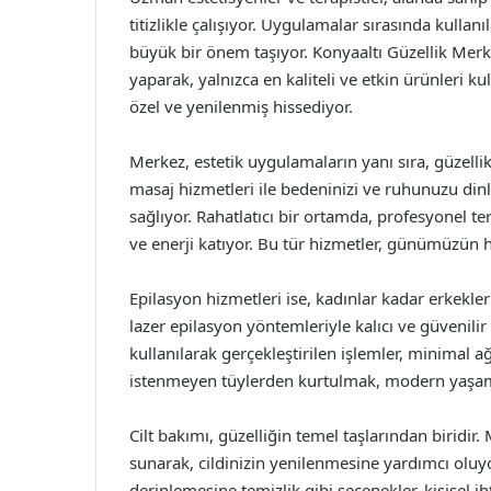
titizlikle çalışıyor. Uygulamalar sırasında kullanıl
büyük bir önem taşıyor. Konyaaltı Güzellik Merke
yaparak, yalnızca en kaliteli ve etkin ürünleri k
özel ve yenilenmiş hissediyor.
Merkez, estetik uygulamaların yanı sıra, güzellik
masaj hizmetleri ile bedeninizi ve ruhunuzu din
sağlıyor. Rahatlatıcı bir ortamda, profesyonel ter
ve enerji katıyor. Bu tür hizmetler, günümüzün h
Epilasyon hizmetleri ise, kadınlar kadar erkekler
lazer epilasyon yöntemleriyle kalıcı ve güvenilir
kullanılarak gerçekleştirilen işlemler, minimal 
istenmeyen tüylerden kurtulmak, modern yaşamın
Cilt bakımı, güzelliğin temel taşlarından biridir
sunarak, cildinizin yenilenmesine yardımcı oluyo
derinlemesine temizlik gibi seçenekler, kişisel ih