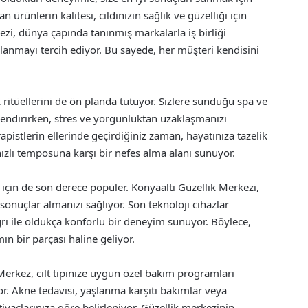
an ürünlerin kalitesi, cildinizin sağlık ve güzelliği için
zi, dünya çapında tanınmış markalarla iş birliği
ullanmayı tercih ediyor. Bu sayede, her müşteri kendisini
 ritüellerini de ön planda tutuyor. Sizlere sunduğu spa ve
lendirirken, stres ve yorgunluktan uzaklaşmanızı
apistlerin ellerinde geçirdiğiniz zaman, hayatınıza tazelik
ızlı temposuna karşı bir nefes alma alanı sunuyor.
 için de son derece popüler. Konyaaltı Güzellik Merkezi,
 sonuçlar almanızı sağlıyor. Son teknoloji cihazlar
ağrı ile oldukça konforlu bir deneyim sunuyor. Böylece,
 bir parçası haline geliyor.
. Merkez, cilt tipinize uygun özel bakım programları
r. Akne tedavisi, yaşlanma karşıtı bakımlar veya
tiyaçlarınıza göre belirleniyor. Güzellik merkezinin