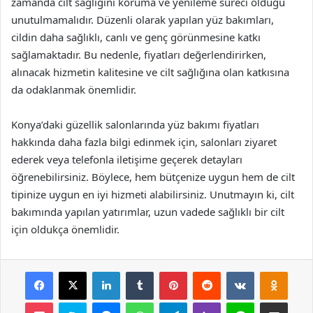
zamanda cilt sağlığını koruma ve yenileme süreci olduğu
unutulmamalıdır. Düzenli olarak yapılan yüz bakımları,
cildin daha sağlıklı, canlı ve genç görünmesine katkı
sağlamaktadır. Bu nedenle, fiyatları değerlendirirken,
alınacak hizmetin kalitesine ve cilt sağlığına olan katkısına
da odaklanmak önemlidir.
Konya’daki güzellik salonlarında yüz bakımı fiyatları
hakkında daha fazla bilgi edinmek için, salonları ziyaret
ederek veya telefonla iletişime geçerek detayları
öğrenebilirsiniz. Böylece, hem bütçenize uygun hem de cilt
tipinize uygun en iyi hizmeti alabilirsiniz. Unutmayın ki, cilt
bakımında yapılan yatırımlar, uzun vadede sağlıklı bir cilt
için oldukça önemlidir.
Facebook
X
LinkedIn
Tumblr
Pinterest
Reddit
VKontakte
Odnok
Pocket
Skype
Messenger
WhatsApp
Telegram
Viber
Line
E-Posta ile payla