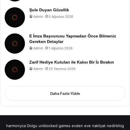
Şule Duyan Güzellik
Admin
5 Ağustos 2026
E İmza Başvurusu Yapmadan Önce Bilmeniz
Gereken Detaylar
Admin
1 Ağustos 2026
Zarif Hediye Kutuları ile Kalıcı Bir İz Bırakın
Admin
25 Temmuz 2026
Daha Fazla Yükle
harmonyca Dolgu
unblocked games
evden eve nakliyat
nedirblog