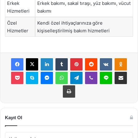
Erkek
Erkek bakımı, sakal tıraşı, yüz bakımı, vücut
Hizmetleri
bakımı
Özel
Kendi özel ihtiyaçlarınıza göre
Hizmetler
kişiselleştirilmiş bakım hizmetleri
Facebook
X
LinkedIn
Tumblr
Pinterest
Reddit
VKontakte
Odnok
Pocket
Skype
Messenger
WhatsApp
Telegram
Viber
Line
E-Posta ile payla
Yazdır
Kayıt Ol