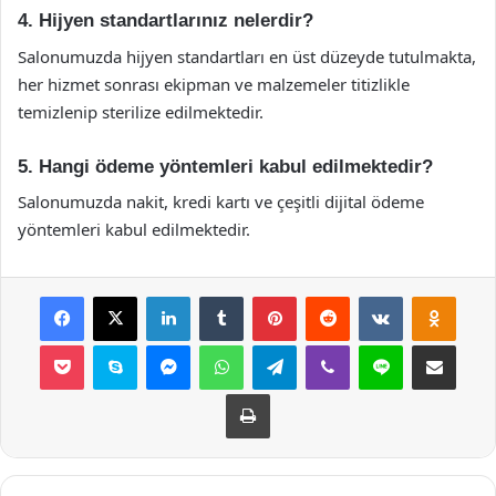
4. Hijyen standartlarınız nelerdir?
Salonumuzda hijyen standartları en üst düzeyde tutulmakta,
her hizmet sonrası ekipman ve malzemeler titizlikle
temizlenip sterilize edilmektedir.
5. Hangi ödeme yöntemleri kabul edilmektedir?
Salonumuzda nakit, kredi kartı ve çeşitli dijital ödeme
yöntemleri kabul edilmektedir.
Facebook
X
LinkedIn
Tumblr
Pinterest
Reddit
VKontakte
Odnok
Pocket
Skype
Messenger
WhatsApp
Telegram
Viber
Line
E-Posta ile payla
Yazdır