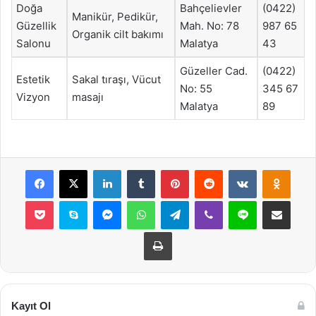
Doğa
Bahçelievler
(0422)
Manikür, Pedikür,
Güzellik
Mah. No: 78
987 65
Organik cilt bakımı
Salonu
Malatya
43
Güzeller Cad.
(0422)
Estetik
Sakal tıraşı, Vücut
No: 55
345 67
Vizyon
masajı
Malatya
89
Facebook
X
LinkedIn
Tumblr
Pinterest
Reddit
VKontakte
Odnok
Pocket
Skype
Messenger
WhatsApp
Telegram
Viber
Line
E-Posta ile payla
Yazdır
Kayıt Ol