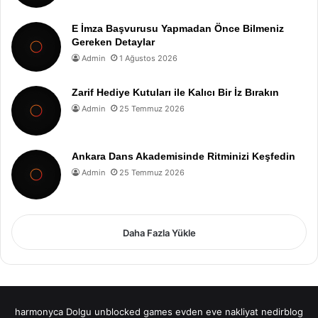
E İmza Başvurusu Yapmadan Önce Bilmeniz
Gereken Detaylar
Admin
1 Ağustos 2026
Zarif Hediye Kutuları ile Kalıcı Bir İz Bırakın
Admin
25 Temmuz 2026
Ankara Dans Akademisinde Ritminizi Keşfedin
Admin
25 Temmuz 2026
Daha Fazla Yükle
harmonyca Dolgu
unblocked games
evden eve nakliyat
nedirblog