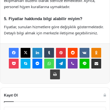
ekipmanları düzenli olarak sterilize etmektedir. Ayrıca,
personel hijyen kurallarına uymaktadır.
5. Fiyatlar hakkında bilgi alabilir miyim?
Fiyatlar, sunulan hizmetlere göre değişiklik göstermektedir.
Detaylı bilgi almak için merkezle iletişime geçebilirsiniz.
Facebook
X
LinkedIn
Tumblr
Pinterest
Reddit
VKontakte
Odnok
Pocket
Skype
Messenger
WhatsApp
Telegram
Viber
Line
E-Posta ile payla
Yazdır
Kayıt Ol