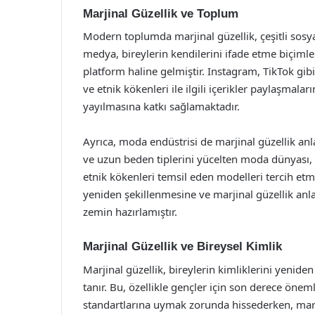
Marjinal Güzellik ve Toplum
Modern toplumda marjinal güzellik, çeşitli sosya
medya, bireylerin kendilerini ifade etme biçimler
platform haline gelmiştir. Instagram, TikTok gibi p
ve etnik kökenleri ile ilgili içerikler paylaşmala
yayılmasına katkı sağlamaktadır.
Ayrıca, moda endüstrisi de marjinal güzellik an
ve uzun beden tiplerini yücelten moda dünyası, so
etnik kökenleri temsil eden modelleri tercih et
yeniden şekillenmesine ve marjinal güzellik anla
zemin hazırlamıştır.
Marjinal Güzellik ve Bireysel Kimlik
Marjinal güzellik, bireylerin kimliklerini yenid
tanır. Bu, özellikle gençler için son derece öneml
standartlarına uymak zorunda hissederken, marjina