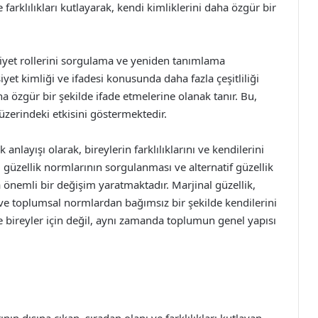
e farklılıkları kutlayarak, kendi kimliklerini daha özgür bir
nsiyet rollerini sorgulama ve yeniden tanımlama
et kimliği ve ifadesi konusunda daha fazla çeşitliliği
a özgür bir şekilde ifade etmelerine olanak tanır. Bu,
üzerindeki etkisini göstermektedir.
 anlayışı olarak, bireylerin farklılıklarını ve kendilerini
 güzellik normlarının sorgulanması ve alternatif güzellik
nemli bir değişim yaratmaktadır. Marjinal güzellik,
 ve toplumsal normlardan bağımsız bir şekilde kendilerini
e bireyler için değil, aynı zamanda toplumun genel yapısı
ının dışına çıkan, sıradan olanı ve farklılıkları kutlayan