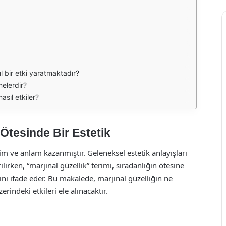
l bir etki yaratmaktadır?
 nelerdir?
nasıl etkiler?
 Ötesinde Bir Estetik
çim ve anlam kazanmıştır. Geleneksel estetik anlayışları
rilirken, “marjinal güzellik” terimi, sıradanlığın ötesine
şını ifade eder. Bu makalede, marjinal güzelliğin ne
rindeki etkileri ele alınacaktır.