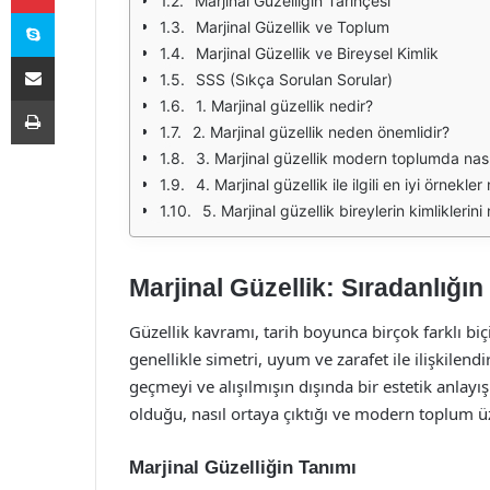
Marjinal Güzelliğin Tarihçesi
Skype
Marjinal Güzellik ve Toplum
Marjinal Güzellik ve Bireysel Kimlik
E-Posta ile paylaş
SSS (Sıkça Sorulan Sorular)
Yazdır
1. Marjinal güzellik nedir?
2. Marjinal güzellik neden önemlidir?
3. Marjinal güzellik modern toplumda nası
4. Marjinal güzellik ile ilgili en iyi örnekler
5. Marjinal güzellik bireylerin kimliklerini 
Marjinal Güzellik: Sıradanlığın
Güzellik kavramı, tarih boyunca birçok farklı bi
genellikle simetri, uyum ve zarafet ile ilişkilendi
geçmeyi ve alışılmışın dışında bir estetik anlayı
olduğu, nasıl ortaya çıktığı ve modern toplum üze
Marjinal Güzelliğin Tanımı