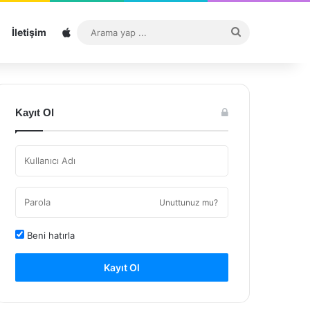
Sitemap
Arama
İletişim
yap
...
Kayıt Ol
Unuttunuz mu?
Beni hatırla
Kayıt Ol