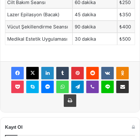
Cilt Bakım Seansı
60 dakika
₺250
Lazer Epilasyon (Bacak)
45 dakika
₺350
Vücut Şekillendirme Seansı
90 dakika
₺400
Medikal Estetik Uygulaması
30 dakika
₺500
Facebook
X
LinkedIn
Tumblr
Pinterest
Reddit
VKontakte
Odnok
Pocket
Skype
Messenger
WhatsApp
Telegram
Viber
Line
E-Posta ile payla
Yazdır
Kayıt Ol