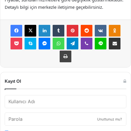
Detaylı bilgi için merkezle iletişime geçebilirsiniz.
Facebook
X
LinkedIn
Tumblr
Pinterest
Reddit
VKontakte
Odnok
Pocket
Skype
Messenger
WhatsApp
Telegram
Viber
Line
E-Posta ile payla
Yazdır
Kayıt Ol
Unuttunuz mu?