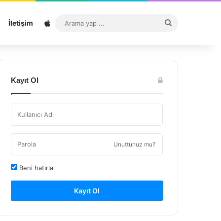
Sitemap
Arama
İletişim
yap
...
Kayıt Ol
Unuttunuz mu?
Beni hatırla
Kayıt Ol