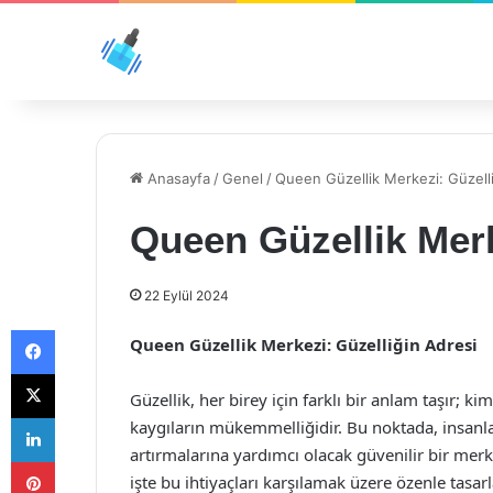
Anasayfa
/
Genel
/
Queen Güzellik Merkezi: Güzell
Queen Güzellik Merk
22 Eylül 2024
Facebook
Queen Güzellik Merkezi: Güzelliğin Adresi
X
Güzellik, her birey için farklı bir anlam taşır; ki
LinkedIn
kaygıların mükemmelliğidir. Bu noktada, insanlar
artırmalarına yardımcı olacak güvenilir bir me
Pinterest
işte bu ihtiyaçları karşılamak üzere özenle tasa