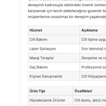
deneyimli kadrosuyla sektördeki önemli isimlerde
karşılamak için tercih edebileceğiniz güvenilir b
müşterilerine unutulmaz bir deneyim yaşatmakt
Hizmet
Açıklama
Cilt Bakımı
Cilt tipine uyg
Lazer Epilasyon
Son teknoloji c
Masaj Terapisi
Gevşeme ve raha
Saç Bakımı
Profesyonel sa
Kişisel Danışmanlık
Cilt ihtiyaçlar
Ürün Tipi
Özellikleri
Hipoalerjenik Ürünler
Cilt dostu, alerji ri