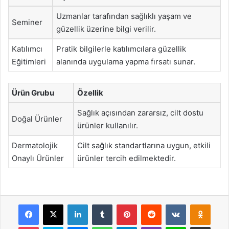
Uzmanlar tarafından sağlıklı yaşam ve
Seminer
güzellik üzerine bilgi verilir.
Katılımcı
Pratik bilgilerle katılımcılara güzellik
Eğitimleri
alanında uygulama yapma fırsatı sunar.
Ürün Grubu
Özellik
Sağlık açısından zararsız, cilt dostu
Doğal Ürünler
ürünler kullanılır.
Dermatolojik
Cilt sağlık standartlarına uygun, etkili
Onaylı Ürünler
ürünler tercih edilmektedir.
Facebook
X
LinkedIn
Tumblr
Pinterest
Reddit
VKontakte
Odnok
Pocket
Skype
Messenger
WhatsApp
Telegram
Viber
Line
E-Posta ile payla