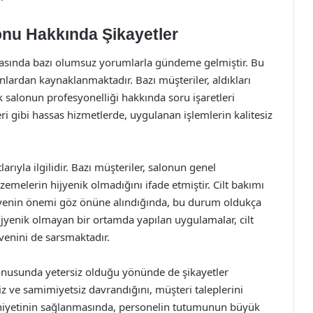
lonu Hakkında Şikayetler
arasında bazı olumsuz yorumlarla gündeme gelmiştir. Bu
orunlardan kaynaklanmaktadır. Bazı müşteriler, aldıkları
k salonun profesyonelliği hakkında soru işaretleri
leri gibi hassas hizmetlerde, uygulanan işlemlerin kalitesiz
arıyla ilgilidir. Bazı müşteriler, salonun genel
zemelerin hijyenik olmadığını ifade etmiştir. Cilt bakımı
ijyenin önemi göz önüne alındığında, bu durum oldukça
ijyenik olmayan bir ortamda yapılan uygulamalar, cilt
üvenini de sarsmaktadır.
 konusunda yetersiz olduğu yönünde de şikayetler
siz ve samimiyetsiz davrandığını, müşteri taleplerini
uniyetinin sağlanmasında, personelin tutumunun büyük