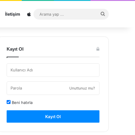
Sitemap
Arama
İletişim
yap
...
Kayıt Ol
Unuttunuz mu?
Beni hatırla
Kayıt Ol