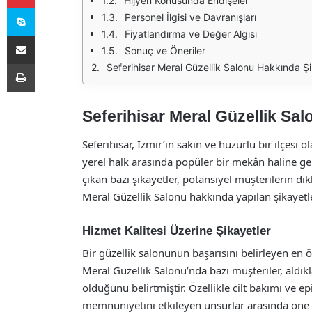
Hijyen Konusunda Endişeler
Skype
Personel İlgisi ve Davranışları
Fiyatlandırma ve Değer Algısı
E-Posta ile paylaş
Sonuç ve Öneriler
Yazdır
Seferihisar Meral Güzellik Salonu Hakkında Şi
Seferihisar Meral Güzellik Sal
Seferihisar, İzmir’in sakin ve huzurlu bir ilçesi
yerel halk arasında popüler bir mekân haline ge
çıkan bazı şikayetler, potansiyel müşterilerin d
Meral Güzellik Salonu hakkında yapılan şikayetle
Hizmet Kalitesi Üzerine Şikayetler
Bir güzellik salonunun başarısını belirleyen en 
Meral Güzellik Salonu’nda bazı müşteriler, aldık
olduğunu belirtmiştir. Özellikle cilt bakımı ve ep
memnuniyetini etkileyen unsurlar arasında öne ç