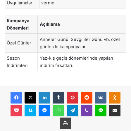
Uygulamalar
verme.
Kampanya
Açıklama
Dönemleri
Anneler Günü, Sevgililer Günü vb. özel
Özel Günler
günlerde kampanyalar.
Sezon
Yaz-kış geçiş dönemlerinde yapılan
İndirimleri
indirim fırsatları.
Facebook
X
LinkedIn
Tumblr
Pinterest
Reddit
VKontakte
Odnok
Pocket
Skype
Messenger
WhatsApp
Telegram
Viber
Line
E-Posta ile payla
Yazdır