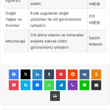
Egzersiz
azaltır.
sağlığı
Doğal
Evde uygulanan doğal
Cilt
Yağlar ve
çözümler ile cilt görünümünü
sağlığı
Kremler
iyileştirir.
Cilt altına vitamin ve mineraller
Selülit
Mezoterapi
enjekte ederek cildin
tedavisi
görünümünü iyileştirir.
Facebook
X
LinkedIn
Tumblr
Pinterest
Reddit
VKontakte
Odnok
Pocket
Skype
Messenger
WhatsApp
Telegram
Viber
Line
E-Posta ile payla
Yazdır