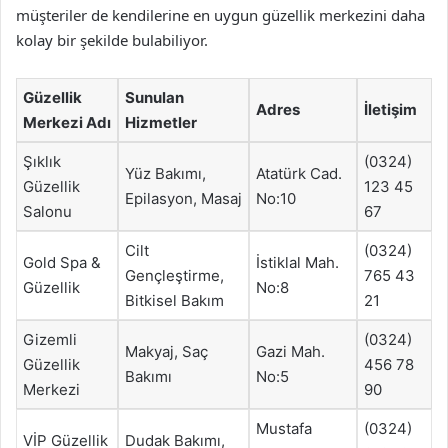
müşteriler de kendilerine en uygun güzellik merkezini daha
kolay bir şekilde bulabiliyor.
Güzellik
Sunulan
Adres
İletişim
Merkezi Adı
Hizmetler
Şıklık
(0324)
Yüz Bakımı,
Atatürk Cad.
Güzellik
123 45
Epilasyon, Masaj
No:10
Salonu
67
Cilt
(0324)
Gold Spa &
İstiklal Mah.
Gençleştirme,
765 43
Güzellik
No:8
Bitkisel Bakım
21
Gizemli
(0324)
Makyaj, Saç
Gazi Mah.
Güzellik
456 78
Bakımı
No:5
Merkezi
90
Mustafa
(0324)
VİP Güzellik
Dudak Bakımı,