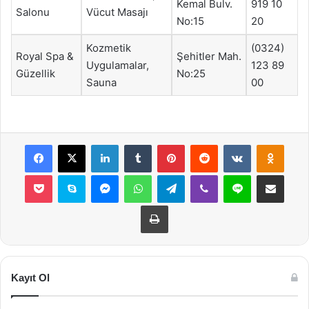
Kemal Bulv.
919 10
Salonu
Vücut Masajı
No:15
20
Kozmetik
(0324)
Royal Spa &
Şehitler Mah.
Uygulamalar,
123 89
Güzellik
No:25
Sauna
00
Facebook
X
LinkedIn
Tumblr
Pinterest
Reddit
VKontakte
Odnok
Pocket
Skype
Messenger
WhatsApp
Telegram
Viber
Line
E-Posta ile payla
Yazdır
Kayıt Ol