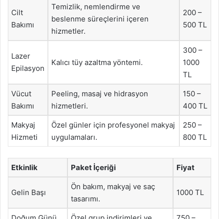
Temizlik, nemlendirme ve
Cilt
200 –
beslenme süreçlerini içeren
Bakımı
500 TL
hizmetler.
300 –
Lazer
Kalıcı tüy azaltma yöntemi.
1000
Epilasyon
TL
Vücut
Peeling, masaj ve hidrasyon
150 –
Bakımı
hizmetleri.
400 TL
Makyaj
Özel günler için profesyonel makyaj
250 –
Hizmeti
uygulamaları.
800 TL
Etkinlik
Paket İçeriği
Fiyat
Ön bakım, makyaj ve saç
Gelin Başı
1000 TL
tasarımı.
Doğum Günü
Özel grup indirimleri ve
750 –