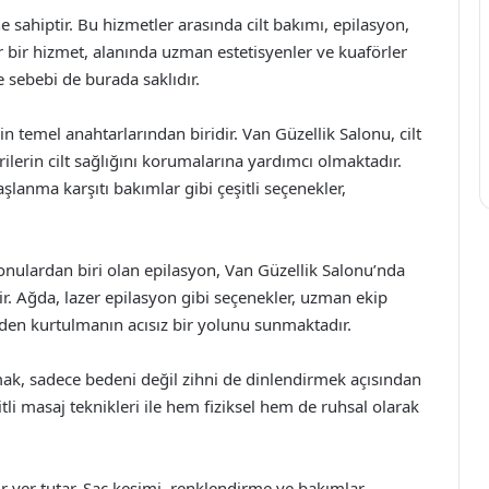
 sahiptir. Bu hizmetler arasında cilt bakımı, epilasyon,
 bir hizmet, alanında uzman estetisyenler ve kuaförler
 sebebi de burada saklıdır.
ğin temel anahtarlarından biridir. Van Güzellik Salonu, cilt
lerin cilt sağlığını korumalarına yardımcı olmaktadır.
lanma karşıtı bakımlar gibi çeşitli seçenekler,
nulardan biri olan epilasyon, Van Güzellik Salonu’nda
r. Ağda, lazer epilasyon gibi seçenekler, uzman ekip
den kurtulmanın acısız bir yolunu sunmaktadır.
ak, sadece bedeni değil zihni de dinlendirmek açısından
tli masaj teknikleri ile hem fiziksel hem de ruhsal olarak
 yer tutar. Saç kesimi, renklendirme ve bakımlar