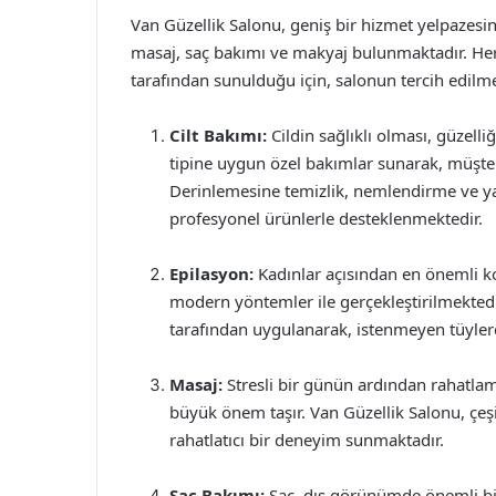
Van Güzellik Salonu, geniş bir hizmet yelpazesine
masaj, saç bakımı ve makyaj bulunmaktadır. Her
tarafından sunulduğu için, salonun tercih edilme
Cilt Bakımı:
Cildin sağlıklı olması, güzelli
tipine uygun özel bakımlar sunarak, müşteri
Derinlemesine temizlik, nemlendirme ve yaş
profesyonel ürünlerle desteklenmektedir.
Epilasyon:
Kadınlar açısından en önemli ko
modern yöntemler ile gerçekleştirilmektedi
tarafından uygulanarak, istenmeyen tüyler
Masaj:
Stresli bir günün ardından rahatlam
büyük önem taşır. Van Güzellik Salonu, çeşi
rahatlatıcı bir deneyim sunmaktadır.
Saç Bakımı:
Saç, dış görünümde önemli bir