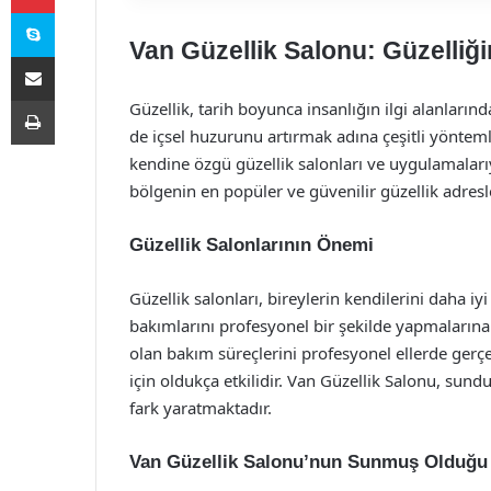
Skype
Van Güzellik Salonu: Güzelliği
E-Posta ile paylaş
Yazdır
Güzellik, tarih boyunca insanlığın ilgi alanlar
de içsel huzurunu artırmak adına çeşitli yöntemle
kendine özgü güzellik salonları ve uygulamalarıy
bölgenin en popüler ve güvenilir güzellik adresle
Güzellik Salonlarının Önemi
Güzellik salonları, bireylerin kendilerini daha iy
bakımlarını profesyonel bir şekilde yapmalarına ol
olan bakım süreçlerini profesyonel ellerde ge
için oldukça etkilidir. Van Güzellik Salonu, sun
fark yaratmaktadır.
Van Güzellik Salonu’nun Sunmuş Olduğu