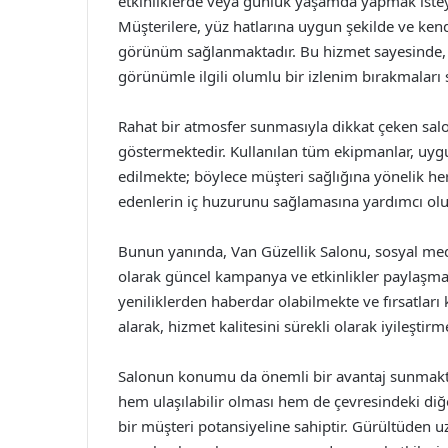
etkinliklerde veya günlük yaşamda yapmak istey
Müşterilere, yüz hatlarına uygun şekilde ve kendi
görünüm sağlanmaktadır. Bu hizmet sayesinde, k
görünümle ilgili olumlu bir izlenim bırakmaları
Rahat bir atmosfer sunmasıyla dikkat çeken sal
göstermektedir. Kullanılan tüm ekipmanlar, uygul
edilmekte; böylece müşteri sağlığına yönelik he
edenlerin iç huzurunu sağlamasına yardımcı olu
Bunun yanında, Van Güzellik Salonu, sosyal med
olarak güncel kampanya ve etkinlikler paylaşma
yeniliklerden haberdar olabilmekte ve fırsatları k
alarak, hizmet kalitesini sürekli olarak iyileştir
Salonun konumu da önemli bir avantaj sunmaktad
hem ulaşılabilir olması hem de çevresindeki diğe
bir müşteri potansiyeline sahiptir. Gürültüden u