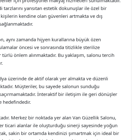
enler için profesyonel makyaj hizmetleri sunulmaktadır.
 tarzlarını yansıtan estetik dokunuşlar ile özel bir
işilerin kendine olan güvenleri artmakta ve dış
 sağlanmaktadır.
on, aynı zamanda hijyen kurallarına büyük özen
amalar öncesi ve sonrasında titizlikle sterilize
r türlü önlem alınmaktadır. Bu yaklaşım, salonu tercih
r.
ya üzerinde de aktif olarak yer almakta ve düzenli
ktadır. Müşteriler, bu sayede salonun sunduğu
açırmamaktadır. İnteraktif bir iletişim ile geri dönüşler
me hedefindedir.
ır. Merkez bir noktada yer alan Van Güzellik Salonu,
r ticari alanlar ile oluşturduğu sinerji sayesinde yoğun
zak, sakin bir ortamda kendinizi şımartmak için ideal bir