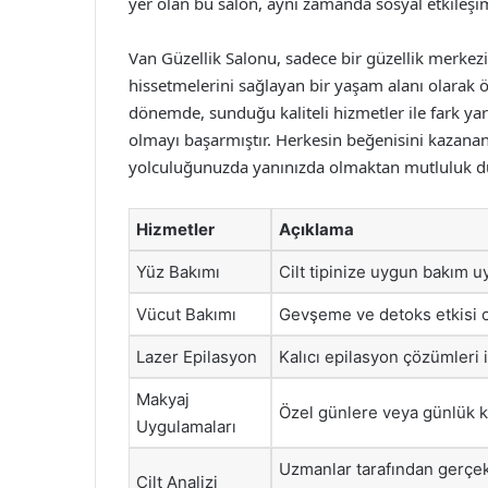
yer olan bu salon, aynı zamanda sosyal etkileşi
Van Güzellik Salonu, sadece bir güzellik merkezi 
hissetmelerini sağlayan bir yaşam alanı olarak ön
dönemde, sunduğu kaliteli hizmetler ile fark yar
olmayı başarmıştır. Herkesin beğenisini kazanan
yolculuğunuzda yanınızda olmaktan mutluluk d
Hizmetler
Açıklama
Yüz Bakımı
Cilt tipinize uygun bakım uy
Vücut Bakımı
Gevşeme ve detoks etkisi ol
Lazer Epilasyon
Kalıcı epilasyon çözümleri 
Makyaj
Özel günlere veya günlük k
Uygulamaları
Uzmanlar tarafından gerçekle
Cilt Analizi