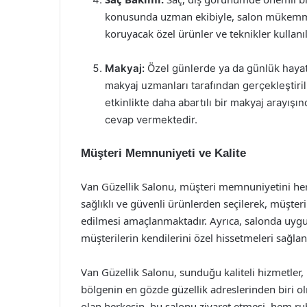
konusunda uzman ekibiyle, salon mükemmel 
koruyacak özel ürünler ve teknikler kullanı
Makyaj:
Özel günlerde ya da günlük hayat
makyaj uzmanları tarafından gerçekleştiril
etkinlikte daha abartılı bir makyaj arayış
cevap vermektedir.
Müşteri Memnuniyeti ve Kalite
Van Güzellik Salonu, müşteri memnuniyetini her
sağlıklı ve güvenli ürünlerden seçilerek, müşteri
edilmesi amaçlanmaktadır. Ayrıca, salonda uygul
müşterilerin kendilerini özel hissetmeleri sağla
Van Güzellik Salonu, sunduğu kaliteli hizmetler,
bölgenin en gözde güzellik adreslerinden biri ol
olan herkesin, bu salonu ziyaret etmesi, hem ruh