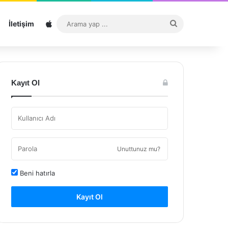
Sitemap
Arama
İletişim
yap
...
Kayıt Ol
Unuttunuz mu?
Beni hatırla
Kayıt Ol