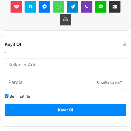
Pocket
Skype
Messenger
WhatsApp
Telegram
Viber
Line
E-Posta ile payla
Yazdır
Kayıt Ol
Unuttunuz mu?
Beni hatırla
Kayıt Ol