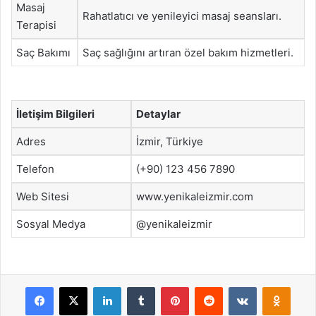
Masaj
Rahatlatıcı ve yenileyici masaj seansları.
Terapisi
Saç Bakımı
Saç sağlığını artıran özel bakım hizmetleri.
İletişim Bilgileri
Detaylar
Adres
İzmir, Türkiye
Telefon
(+90) 123 456 7890
Web Sitesi
www.yenikaleizmir.com
Sosyal Medya
@yenikaleizmir
Facebook
X
LinkedIn
Tumblr
Pinterest
Reddit
VKontakte
Odnok