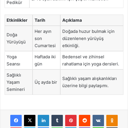
Pedikür
Etkinlikler
Tarih
Açıklama
Her ayın
Doğada huzur bulmak için
Doğa
son
düzenlenen yürüyüş
Yürüyüşü
Cumartesi
etkinliği.
Yoga
Haftada iki
Bedensel ve zihinsel
Seansı
gün
rahatlama için yoga dersleri.
Sağlıklı
Sağlıklı yaşam alışkanlıkları
Yaşam
Üç ayda bir
üzerine bilgi paylaşımı.
Semineri
Facebook
X
LinkedIn
Tumblr
Pinterest
Reddit
VKontakte
Odnok
Pocket
Skype
Messenger
WhatsApp
Telegram
Viber
Line
E-Posta ile payla