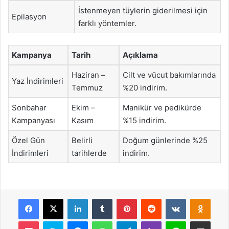
İstenmeyen tüylerin giderilmesi için
Epilasyon
farklı yöntemler.
Kampanya
Tarih
Açıklama
Haziran –
Cilt ve vücut bakımlarında
Yaz İndirimleri
Temmuz
%20 indirim.
Sonbahar
Ekim –
Manikür ve pedikürde
Kampanyası
Kasım
%15 indirim.
Özel Gün
Belirli
Doğum günlerinde %25
İndirimleri
tarihlerde
indirim.
Facebook
X
LinkedIn
Tumblr
Pinterest
Reddit
VKontakte
Odnok
Pocket
Skype
Messenger
WhatsApp
Telegram
Viber
Line
E-Posta ile payla