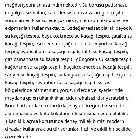
mağduriyetini en aza indirmektedir. Su borusu patlaması,
doğalgaz sızıntıları, kalorifer sistemi arızaları gibi çeşitli
sorunları en kısa sürede çözmek için en son teknolojiyi ve
ekipmanları kullanmaktayız.
Özdeğer tesisat
olarak
beyoğlu
su kaçağı tespiti
,
büyükçekmece su kaçağı tespiti
,
çatalca su
kaçağı tespiti
,
esenler su kaçağı tespiti
,
esenyurt su kaçağı
tespiti
,
eyüpsultan su kaçağı tespiti
,
fatih su kaçağı tespiti
,
gaziosmanpaşa su kaçağı tespiti
,
güngören su kaçağı tespiti
,
kağıthane su kaçağı tespiti
,
küçükçekmece su kaçağı tespiti
,
sarıyer su kaçağı tespiti
,
sultangazi su kaçağı tespiti
,
şişli su
kaçağı tespiti
,
zeytinburnu su kaçağı tespiti
servis
bölgelerinde hizmet sunuyoruz. Evlerde ve işyerlerinde
meydana gelen tıkanıklıklar, ciddi rahatsızlıklar yaratabilir.
Boru hatlarındaki tıkanıklıklar, suyun düzgün bir şekilde
akmamasına ve kötü kokuların oluşmasına neden olabilir.
Tıkanıklık açma konusunda deneyimli ekibimiz, modern
cihazlar kullanarak bu tür sorunları hızlı ve etkili bir şekilde
çözmektedir.