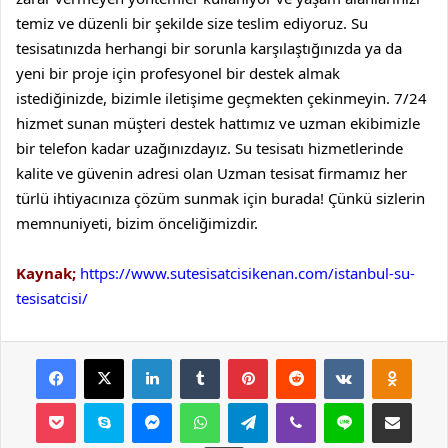
temiz ve düzenli bir şekilde size teslim ediyoruz.
Su
tesisatınızda herhangi bir sorunla karşılaştığınızda ya da
yeni bir proje için profesyonel bir destek almak
istediğinizde, bizimle iletişime geçmekten çekinmeyin. 7/24
hizmet sunan müşteri destek hattımız ve uzman ekibimizle
bir telefon kadar uzağınızdayız.
Su tesisatı hizmetlerinde
kalite ve güvenin adresi olan Uzman tesisat firmamız her
türlü ihtiyacınıza çözüm sunmak için burada! Çünkü sizlerin
memnuniyeti, bizim önceliğimizdir.
Kaynak;
https://www.sutesisatcisikenan.com/istanbul-su-
tesisatcisi/
Facebook
X
LinkedIn
Tumblr
Pinterest
Reddit
VKontakte
Odnok
Pocket
Skype
Messenger
WhatsApp
Telegram
Viber
Line
E-Posta ile payla
Yazdır