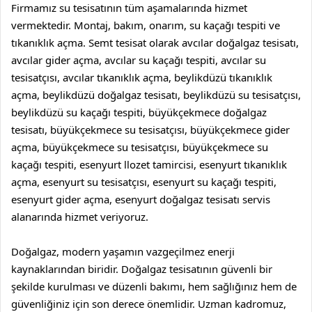
Firmamız su tesisatının tüm aşamalarında hizmet
vermektedir. Montaj, bakım, onarım, su kaçağı tespiti ve
tıkanıklık açma.
Semt tesisat
olarak
avcılar doğalgaz tesisatı
,
avcılar gider açma
,
avcılar su kaçağı tespiti
,
avcılar su
tesisatçısı
,
avcılar tıkanıklık açma
,
beylikdüzü tıkanıklık
açma
,
beylikdüzü doğalgaz tesisatı
,
beylikdüzü su tesisatçısı
,
beylikdüzü su kaçağı tespiti
,
büyükçekmece doğalgaz
tesisatı
,
büyükçekmece su tesisatçısı
,
büyükçekmece gider
açma
,
büyükçekmece su tesisatçısı
,
büyükçekmece su
kaçağı tespiti
,
esenyurt llozet tamircisi
,
esenyurt tıkanıklık
açma
,
esenyurt su tesisatçısı
,
esenyurt su kaçağı tespiti
,
esenyurt gider açma
,
esenyurt doğalgaz tesisatı
servis
alanarında hizmet veriyoruz.
Doğalgaz, modern yaşamın vazgeçilmez enerji
kaynaklarından biridir. Doğalgaz tesisatının güvenli bir
şekilde kurulması ve düzenli bakımı, hem sağlığınız hem de
güvenliğiniz için son derece önemlidir. Uzman kadromuz,