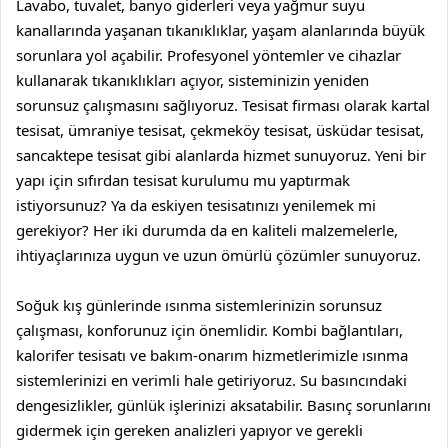
Lavabo, tuvalet, banyo giderleri veya yağmur suyu
kanallarında yaşanan tıkanıklıklar, yaşam alanlarında büyük
sorunlara yol açabilir. Profesyonel yöntemler ve cihazlar
kullanarak tıkanıklıkları açıyor, sisteminizin yeniden
sorunsuz çalışmasını sağlıyoruz. Tesisat firması olarak
kartal
tesisat
,
ümraniye tesisat
,
çekmeköy tesisat
,
üsküdar tesisat
,
sancaktepe tesisat
gibi alanlarda hizmet sunuyoruz. Yeni bir
yapı için sıfırdan tesisat kurulumu mu yaptırmak
istiyorsunuz? Ya da eskiyen tesisatınızı yenilemek mi
gerekiyor? Her iki durumda da en kaliteli malzemelerle,
ihtiyaçlarınıza uygun ve uzun ömürlü çözümler sunuyoruz.
Soğuk kış günlerinde ısınma sistemlerinizin sorunsuz
çalışması, konforunuz için önemlidir. Kombi bağlantıları,
kalorifer tesisatı ve bakım-onarım hizmetlerimizle ısınma
sistemlerinizi en verimli hale getiriyoruz. Su basıncındaki
dengesizlikler, günlük işlerinizi aksatabilir. Basınç sorunlarını
gidermek için gereken analizleri yapıyor ve gerekli