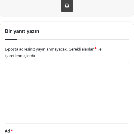
Bir yanıt yazın
E-posta adresiniz yayınlanmayacak.
Gerekli alanlar
*
ile
işaretlenmişlerdir
Y
o
r
u
m
*
Ad
*